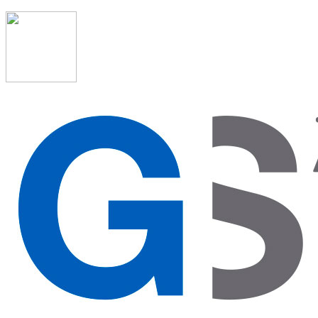
91 523 08 88
admon@graduadosocialmadrid.org
Horario de verano: 15 jun. al 15 de sept. (L-J 08:00 a 15