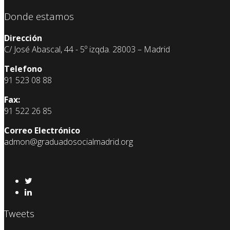
Donde estamos
Dirección
C/ José Abascal, 44 - 5º izqda. 28003 – Madrid
Telefono
91 523 08 88
Fax:
91 522 26 85
Correo Electrónico
admon@graduadosocialmadrid.org
Tweets