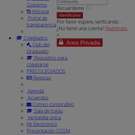
Gobierno
Recuérdeme
Historia
Identificarse
Portal de
Por favor espere, verificando ...
transparencia
¿No tiene una cuenta?
Registrate
×
Colegiados
Área Privada
Club del
Graduado
Requisitos para
colegiarse
PRECOLEGIADOS
Revistas
Agenda
Acuerdos
Correo corporativo
Sala de togas
Ventanilla única
Kit Electrónico
Presentación CGSM