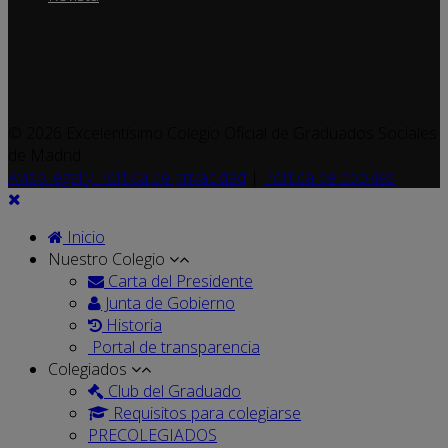
© 2026 Excelentísimo Colegio Oficial de Graduados Sociales
de Madrid
Aviso legal y Política de privacidad
|
Política de cookies
Inicio
Nuestro Colegio
Carta del Presidente
Junta de Gobierno
Historia
Portal de transparencia
Colegiados
Club del Graduado
Requisitos para colegiarse
PRECOLEGIADOS