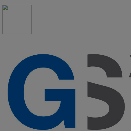
91 523 08 88
admon@graduadosocialmadrid.org
Horario de verano: 15 jun. al 15 de sept. (L-J 08:00 a
15:00 h) – (V 08:00 a 14:00 h.)