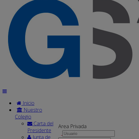
Inicio
Nuestro
Colegio
Carta del
Area Privada
Presidente
Junta de