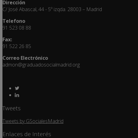
Dirección
C/ José Abascal, 44 - 5º izqda. 28003 – Madrid
Telefono
91 523 08 88
Fax:
91 522 26 85
Correo Electrónico
admon@graduadosocialmadrid.org
Tweets
Tweets by GSocialesMadrid
Enlaces de Interés