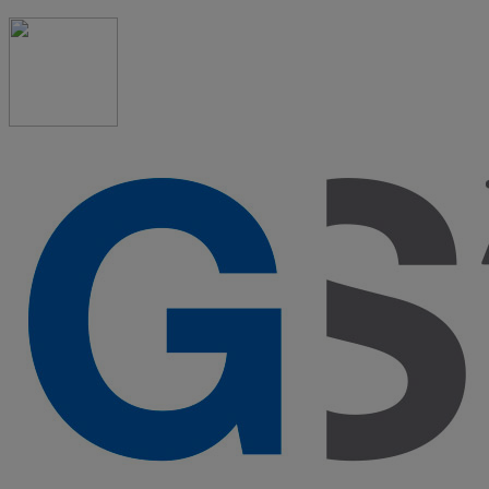
91 523 08 88
admon@graduadosocialmadrid.org
Horario de verano: 15 jun. al 15 de sept. (L-J 08:00 a 15