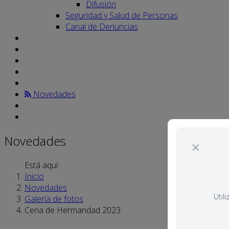
Difusión
Seguridad y Salud de Personas
Canal de Denuncias
Novedades
Novedades
×
Está aquí:
Inicio
Novedades
Util
Galería de fotos
Cena de Hermandad 2023