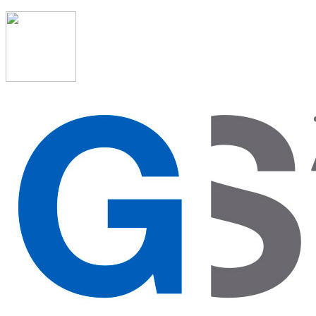
91 523 08 88
admon@graduadosocialmadrid.org
Horario de verano: 15 jun. al 15 de sept. (L-J 08:00 a 15