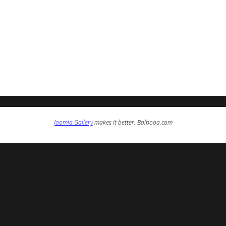
Joomla Gallery
makes it better. Balbooa.com