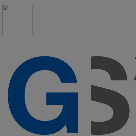
91 523 08 88
admon@graduadosocialmadrid.org
Horario de verano: 15 jun. al 15 de sept. (L-J 08:00 a
15:00 h) – (V 08:00 a 14:00 h.)