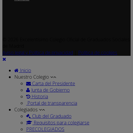
© 2026 Excelentísimo Colegio Oficial de Graduados Sociales
de Madrid
Aviso legal y Política de privacidad
|
Política de cookies
Inicio
Nuestro Colegio
Carta del Presidente
Junta de Gobierno
Historia
Portal de transparencia
Colegiados
Club del Graduado
Requisitos para colegiarse
PRECOLEGIADOS