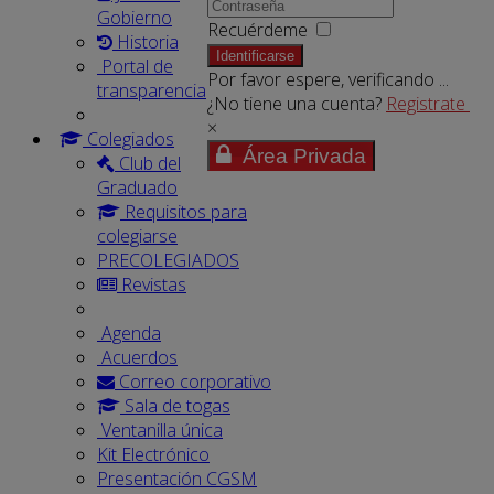
Gobierno
Recuérdeme
Historia
Identificarse
Portal de
Por favor espere, verificando ...
transparencia
¿No tiene una cuenta?
Registrate
×
Colegiados
Área Privada
Club del
Graduado
Requisitos para
colegiarse
PRECOLEGIADOS
Revistas
Agenda
Acuerdos
Correo corporativo
Sala de togas
Ventanilla única
Kit Electrónico
Presentación CGSM