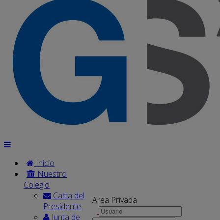
Inicio
Nuestro
Colegio
Carta del
Area Privada
Presidente
Junta de