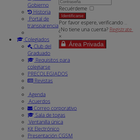
Gobierno
Recuérdeme
Historia
Identificarse
Portal de
Por favor espere, verificando ...
transparencia
¿No tiene una cuenta?
Registrate
×
Colegiados
Área Privada
Club del
Graduado
Requisitos para
colegiarse
PRECOLEGIADOS
Revistas
Agenda
Acuerdos
Correo corporativo
Sala de togas
Ventanilla única
Kit Electrónico
Presentación CGSM