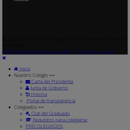
© 2026 Excelentísimo Colegio Oficial de Graduados Sociales
de Madrid
Aviso legal y Política de privacidad
|
Política de cookies
Inicio
Nuestro Colegio
Carta del Presidente
Junta de Gobierno
Historia
Portal de transparencia
Colegiados
Club del Graduado
Requisitos para colegiarse
PRECOLEGIADOS