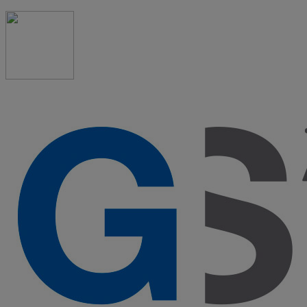
91 523 08 88
admon@graduadosocialmadrid.org
Horario de verano: 15 jun. al 15 de sept. (L-J 08:00 a
15:00 h) – (V 08:00 a 14:00 h.)