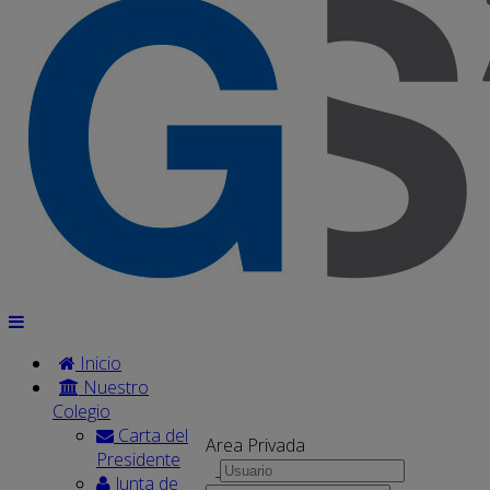
Inicio
Nuestro
Colegio
Carta del
Area Privada
Presidente
Junta de