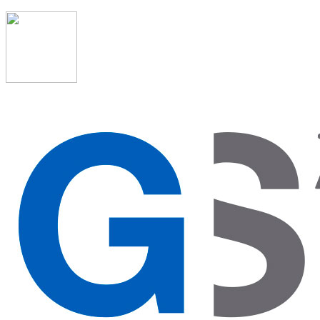
91 523 08 88
admon@graduadosocialmadrid.org
Horario de verano: 15 jun. al 15 de sept. (L-J 08:00 a
15:00 h) – (V 08:00 a 14:00 h.)