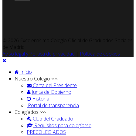
© 2026 Excelentísimo Colegio Oficial de Graduados Sociales
de Madrid
Aviso legal y Política de privacidad
|
Política de cookies
Inicio
Nuestro Colegio
Carta del Presidente
Junta de Gobierno
Historia
Portal de transparencia
Colegiados
Club del Graduado
Requisitos para colegiarse
PRECOLEGIADOS