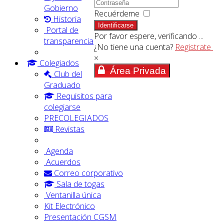
Gobierno
Recuérdeme
Historia
Identificarse
Portal de
Por favor espere, verificando ...
transparencia
¿No tiene una cuenta?
Registrate
×
Colegiados
Área Privada
Club del
Graduado
Requisitos para
colegiarse
PRECOLEGIADOS
Revistas
Agenda
Acuerdos
Correo corporativo
Sala de togas
Ventanilla única
Kit Electrónico
Presentación CGSM