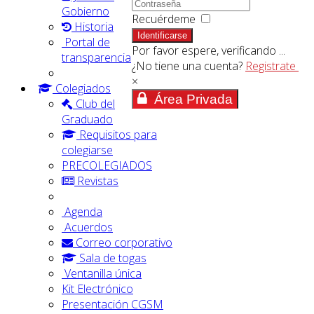
Gobierno
Recuérdeme
Historia
Identificarse
Portal de
Por favor espere, verificando ...
transparencia
¿No tiene una cuenta?
Registrate
×
Colegiados
Área Privada
Club del
Graduado
Requisitos para
colegiarse
PRECOLEGIADOS
Revistas
Agenda
Acuerdos
Correo corporativo
Sala de togas
Ventanilla única
Kit Electrónico
Presentación CGSM