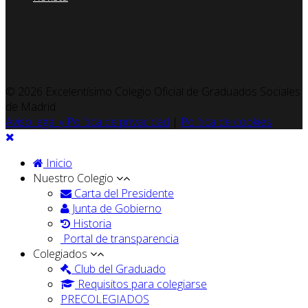
© 2026 Excelentísimo Colegio Oficial de Graduados Sociales
de Madrid
Aviso legal y Política de privacidad
|
Política de cookies
Inicio
Nuestro Colegio
Carta del Presidente
Junta de Gobierno
Historia
Portal de transparencia
Colegiados
Club del Graduado
Requisitos para colegiarse
PRECOLEGIADOS