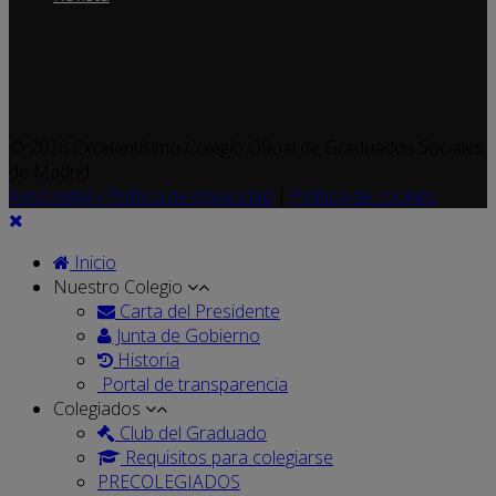
© 2026 Excelentísimo Colegio Oficial de Graduados Sociales
de Madrid
Aviso legal y Política de privacidad
|
Política de cookies
Inicio
Nuestro Colegio
Carta del Presidente
Junta de Gobierno
Historia
Portal de transparencia
Colegiados
Club del Graduado
Requisitos para colegiarse
PRECOLEGIADOS