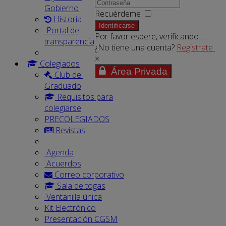
Gobierno
Recuérdeme
Historia
Identificarse
Portal de
Por favor espere, verificando ...
transparencia
¿No tiene una cuenta?
Registrate
×
Colegiados
Área Privada
Club del
Graduado
Requisitos para
colegiarse
PRECOLEGIADOS
Revistas
Agenda
Acuerdos
Correo corporativo
Sala de togas
Ventanilla única
Kit Electrónico
Presentación CGSM