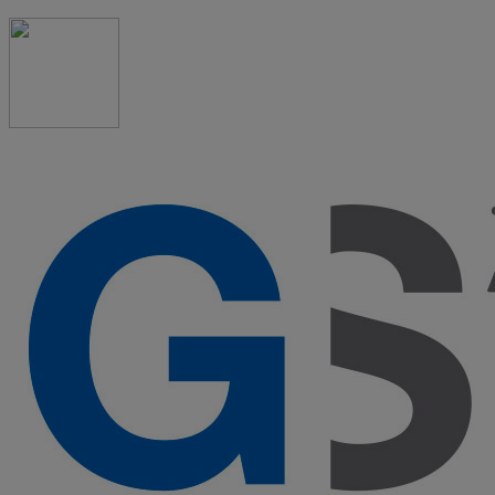
91 523 08 88
admon@graduadosocialmadrid.org
Horario de verano: 15 jun. al 15 de sept. (L-J 08:00 a
15:00 h) – (V 08:00 a 14:00 h.)