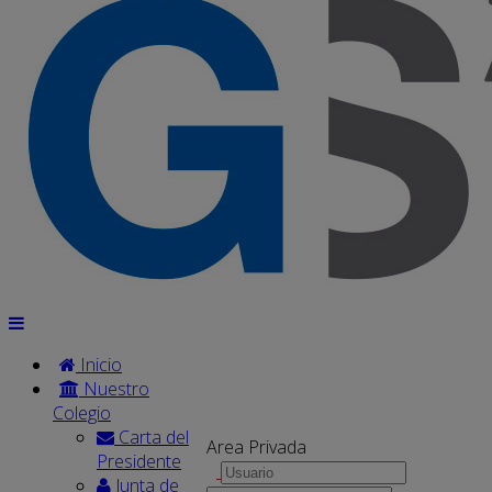
Inicio
Nuestro
Colegio
Carta del
Area Privada
Presidente
Junta de