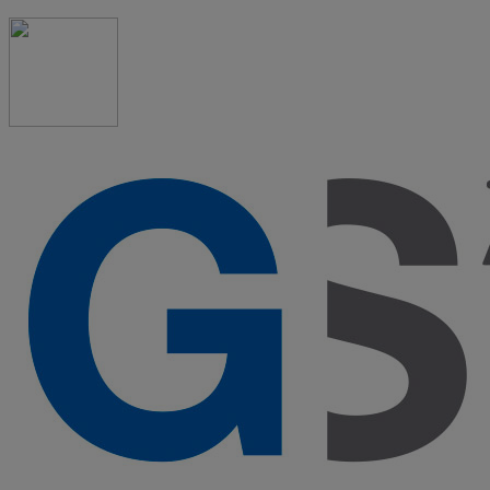
91 523 08 88
admon@graduadosocialmadrid.org
Horario de verano: 15 jun. al 15 de sept. (L-J 08:00 a 15