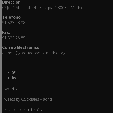
Dirección
C/ José Abascal, 44 - 5º izqda. 28003 – Madrid
Telefono
91 523 08 88
Fax:
91 522 26 85
Correo Electrónico
admon@graduadosocialmadrid.org
Tweets
Tweets by GSocialesMadrid
Enlaces de Interés