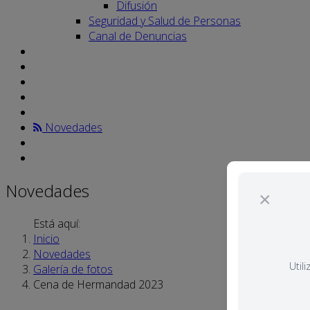
Difusión
Seguridad y Salud de Personas
Canal de Denuncias
Novedades
Novedades
×
Está aquí:
Inicio
Novedades
Util
Galería de fotos
Cena de Hermandad 2023