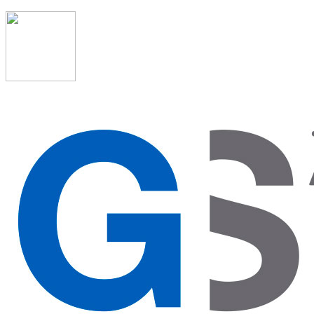
91 523 08 88
admon@graduadosocialmadrid.org
Horario de verano: 15 jun. al 15 de sept. (L-J 08:00 a
15:00 h) – (V 08:00 a 14:00 h.)