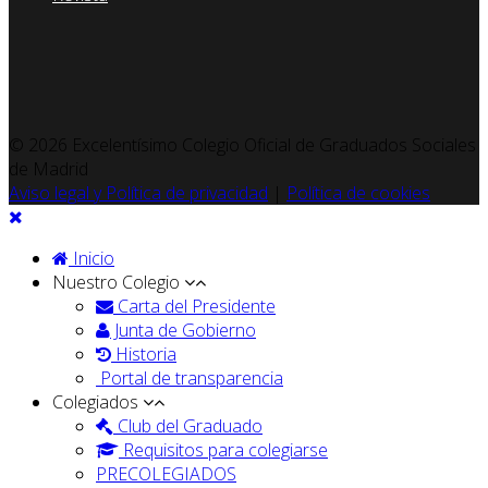
© 2026 Excelentísimo Colegio Oficial de Graduados Sociales
de Madrid
Aviso legal y Política de privacidad
|
Política de cookies
Inicio
Nuestro Colegio
Carta del Presidente
Junta de Gobierno
Historia
Portal de transparencia
Colegiados
Club del Graduado
Requisitos para colegiarse
PRECOLEGIADOS