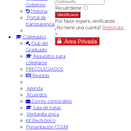
Gobierno
Recuérdeme
Historia
Identificarse
Portal de
Por favor espere, verificando ...
transparencia
¿No tiene una cuenta?
Registrate
×
Colegiados
Área Privada
Club del
Graduado
Requisitos para
colegiarse
PRECOLEGIADOS
Revistas
Agenda
Acuerdos
Correo corporativo
Sala de togas
Ventanilla única
Kit Electrónico
Presentación CGSM