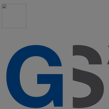
91 523 08 88
admon@graduadosocialmadrid.org
Horario de verano: 15 jun. al 15 de sept. (L-J 08:00 a
15:00 h) – (V 08:00 a 14:00 h.)