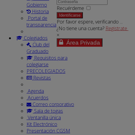
Gobierno
Recuérdeme
Historia
Identificarse
Portal de
Por favor espere, verificando ...
transparencia
¿No tiene una cuenta?
Registrate
×
Colegiados
Área Privada
Club del
Graduado
Requisitos para
colegiarse
PRECOLEGIADOS
Revistas
Agenda
Acuerdos
Correo corporativo
Sala de togas
Ventanilla única
Kit Electrónico
Presentación CGSM