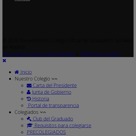
© 2026 Excelentísimo Colegio Oficial de Graduados Sociales
de Madrid
Aviso legal y Política de privacidad
|
Política de cookies
Inicio
Nuestro Colegio
Carta del Presidente
Junta de Gobierno
Historia
Portal de transparencia
Colegiados
Club del Graduado
Requisitos para colegiarse
PRECOLEGIADOS