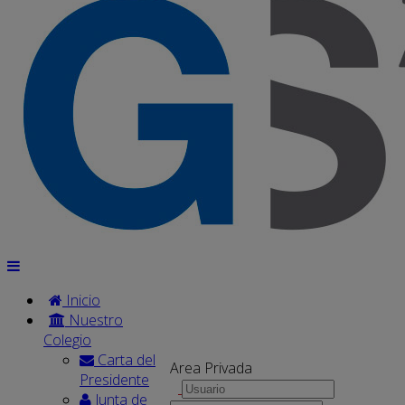
Inicio
Nuestro
Colegio
Carta del
Area Privada
Presidente
Junta de