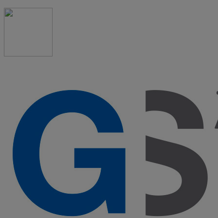
91 523 08 88
admon@graduadosocialmadrid.org
Horario de verano: 15 jun. al 15 de sept. (L-J 08:00 a
15:00 h) – (V 08:00 a 14:00 h.)