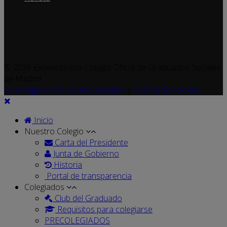
© 2026 Excelentísimo Colegio Oficial de Graduados Sociales
de Madrid
Aviso legal y Política de privacidad
|
Política de cookies
Inicio
Nuestro Colegio
Carta del Presidente
Junta de Gobierno
Historia
Portal de transparencia
Colegiados
Club del Graduado
Requisitos para colegiarse
PRECOLEGIADOS