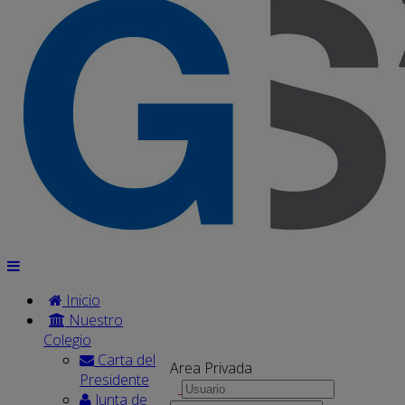
Inicio
Nuestro
Colegio
Carta del
Area Privada
Presidente
Junta de