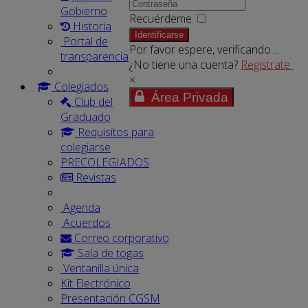
Gobierno
Recuérdeme
Historia
Identificarse
Portal de
Por favor espere, verificando ...
transparencia
¿No tiene una cuenta?
Registrate
×
Colegiados
Área Privada
Club del
Graduado
Requisitos para
colegiarse
PRECOLEGIADOS
Revistas
Agenda
Acuerdos
Correo corporativo
Sala de togas
Ventanilla única
Kit Electrónico
Presentación CGSM