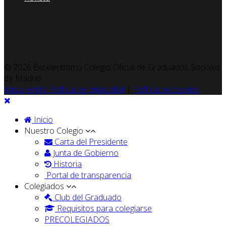
© 2026 Excelentísimo Colegio Oficial de Graduados Sociales
de Madrid
Aviso legal y Política de privacidad
|
Política de cookies
Inicio
Nuestro Colegio
Carta del Presidente
Junta de Gobierno
Historia
Portal de transparencia
Colegiados
Club del Graduado
Requisitos para colegiarse
PRECOLEGIADOS