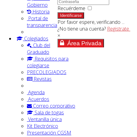
Gobierno
Recuérdeme
Historia
Identificarse
Portal de
Por favor espere, verificando ...
transparencia
¿No tiene una cuenta?
Registrate
×
Colegiados
Área Privada
Club del
Graduado
Requisitos para
colegiarse
PRECOLEGIADOS
Revistas
Agenda
Acuerdos
Correo corporativo
Sala de togas
Ventanilla única
Kit Electrónico
Presentación CGSM