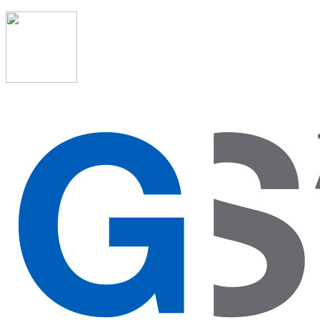
91 523 08 88
admon@graduadosocialmadrid.org
Horario de verano: 15 jun. al 15 de sept. (L-J 08:00 a
15:00 h) – (V 08:00 a 14:00 h.)