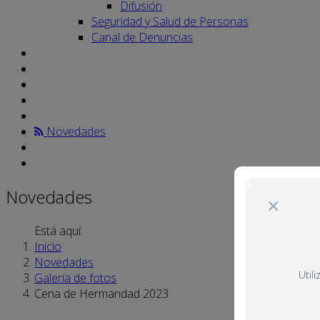
Difusión
Seguridad y Salud de Personas
Canal de Denuncias
Novedades
Novedades
×
Está aquí:
Inicio
Novedades
Util
Galería de fotos
Cena de Hermandad 2023