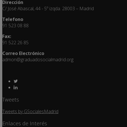
Dirección
C/ José Abascal, 44 - 5º izqda. 28003 – Madrid
Telefono
91 523 08 88
Fax:
91 522 26 85
Correo Electrónico
admon@graduadosocialmadrid.org
Tweets
Tweets by GSocialesMadrid
Enlaces de Interés