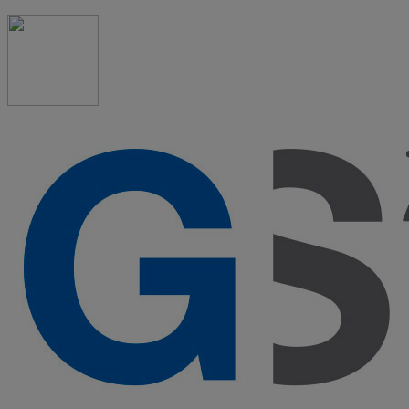
91 523 08 88
admon@graduadosocialmadrid.org
Horario de verano: 15 jun. al 15 de sept. (L-J 08:00 a 15