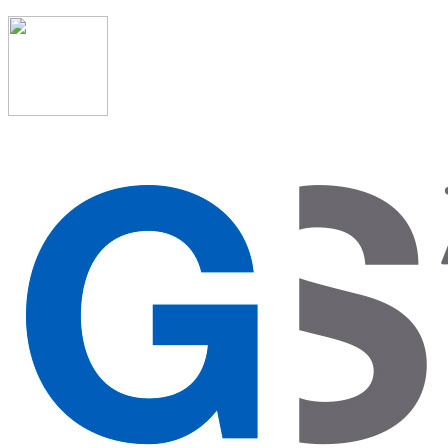
91 523 08 88
admon@graduadosocialmadrid.org
Horario de verano: 15 jun. al 15 de sept. (L-J 08:00 a
15:00 h) – (V 08:00 a 14:00 h.)