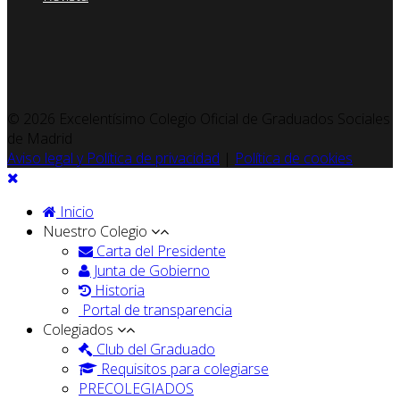
© 2026 Excelentísimo Colegio Oficial de Graduados Sociales
de Madrid
Aviso legal y Política de privacidad
|
Política de cookies
Inicio
Nuestro Colegio
Carta del Presidente
Junta de Gobierno
Historia
Portal de transparencia
Colegiados
Club del Graduado
Requisitos para colegiarse
PRECOLEGIADOS