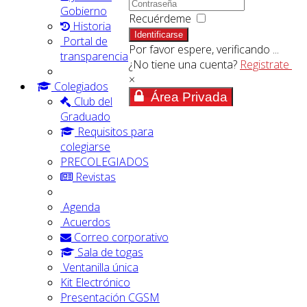
Gobierno
Recuérdeme
Historia
Identificarse
Portal de
Por favor espere, verificando ...
transparencia
¿No tiene una cuenta?
Registrate
×
Colegiados
Área Privada
Club del
Graduado
Requisitos para
colegiarse
PRECOLEGIADOS
Revistas
Agenda
Acuerdos
Correo corporativo
Sala de togas
Ventanilla única
Kit Electrónico
Presentación CGSM