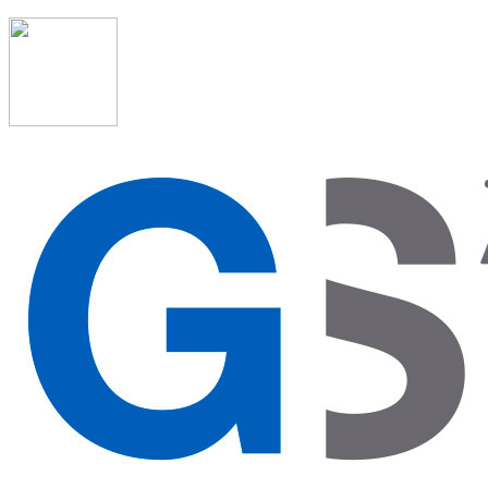
91 523 08 88
admon@graduadosocialmadrid.org
Horario de verano: 15 jun. al 15 de sept. (L-J 08:00 a 15