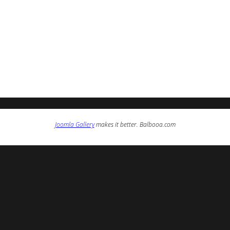
Joomla Gallery
makes it better. Balbooa.com