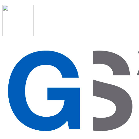
91 523 08 88
admon@graduadosocialmadrid.org
Horario de verano: 15 jun. al 15 de sept. (L-J 08:00 a 15