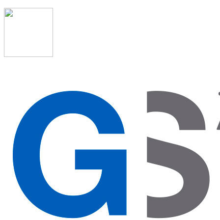
91 523 08 88
admon@graduadosocialmadrid.org
Horario de verano: 15 jun. al 15 de sept. (L-J 08:00 a
15:00 h) – (V 08:00 a 14:00 h.)