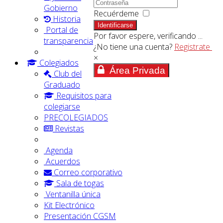
Gobierno
Recuérdeme
Historia
Identificarse
Portal de
Por favor espere, verificando ...
transparencia
¿No tiene una cuenta?
Registrate
×
Colegiados
Área Privada
Club del
Graduado
Requisitos para
colegiarse
PRECOLEGIADOS
Revistas
Agenda
Acuerdos
Correo corporativo
Sala de togas
Ventanilla única
Kit Electrónico
Presentación CGSM