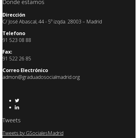
Donde estamos
Dirección
C/ José Abascal, 44 - 5º izqda. 28003 – Madrid
Telefono
91 523 08 88
Fax:
91 522 26 85
Correo Electrónico
admon@graduadosocialmadrid.org
Tweets
Tweets by GSocialesMadrid