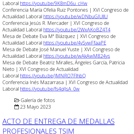
Laboral
https://youtu.be/9K8mD6u_cHw
Conferencia María Ofelia Ruiz Pontones | XVI Congreso de
Actualidad Laboral
https://youtu.be/wDNbuGIUllU
Conferencia Jesús R. Mercader | XVI Congreso de
Actualidad Laboral
https://youtu.be/2WxAKoBZ4T4
Mesa de Debate Eva Mª Blázquez | XVI Congreso de
Actualidad Laboral
https://youtu.be/4vSywFfaaPE
Mesa de Debate José Manuel Yuste | XVI Congreso de
Actualidad Laboral
https://youtu.be/wAkAwM824ys
Mesa de Debate Beatriz Miralles, Ángeles García, Patricia
Nieto | XVI Congreso de Actualidad
Laboral
https://youtu.be/JMNRO7FlhbQ
Conferencia Inés Mazarrasa | XVI Congreso de Actualidad
Laboral
https://youtu.be/fs4qlJsA_0w
Galería de fotos
23 Mayo 2023
ACTO DE ENTREGA DE MEDALLAS
PROFESIONALES TSJM