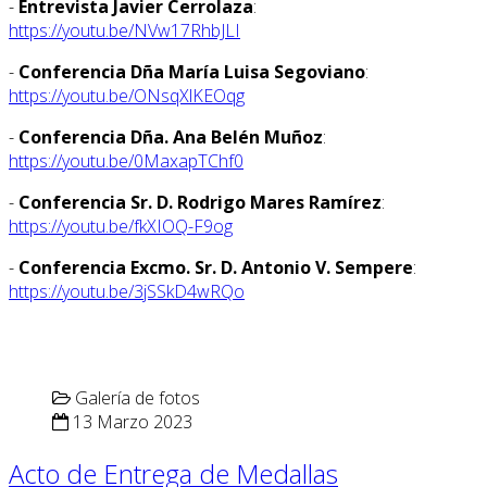
-
Entrevista Javier Cerrolaza
:
https://youtu.be/NVw17RhbJLI
-
Conferencia Dña María Luisa Segoviano
:
https://youtu.be/ONsqXlKEOqg
-
Conferencia Dña. Ana Belén Muñoz
:
https://youtu.be/0MaxapTChf0
-
Conferencia Sr. D. Rodrigo Mares Ramírez
:
https://youtu.be/fkXIOQ-F9og
-
Conferencia Excmo. Sr. D. Antonio V. Sempere
:
https://youtu.be/3jSSkD4wRQo
Galería de fotos
13 Marzo 2023
Acto de Entrega de Medallas