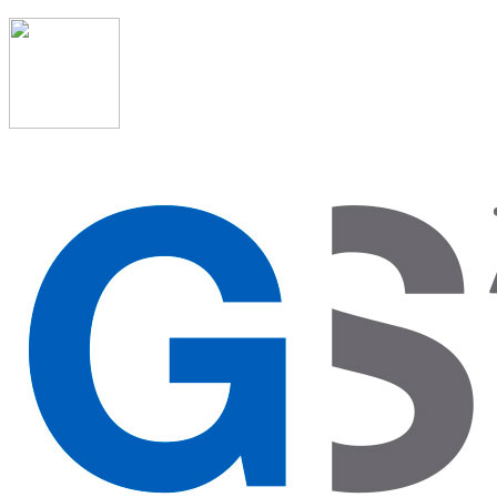
91 523 08 88
admon@graduadosocialmadrid.org
Horario de verano: 15 jun. al 15 de sept. (L-J 08:00 a
15:00 h) – (V 08:00 a 14:00 h.)