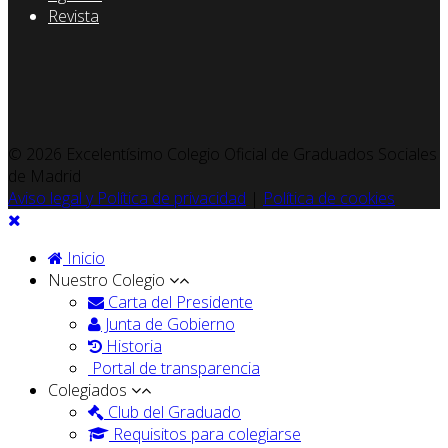
Revista
© 2026 Excelentísimo Colegio Oficial de Graduados Sociales
de Madrid
Aviso legal y Política de privacidad
|
Política de cookies
Inicio
Nuestro Colegio
Carta del Presidente
Junta de Gobierno
Historia
Portal de transparencia
Colegiados
Club del Graduado
Requisitos para colegiarse