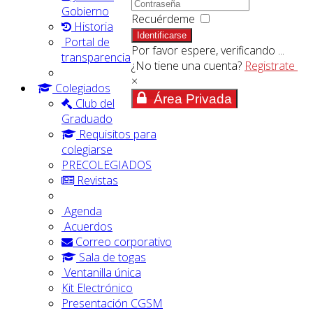
Gobierno
Recuérdeme
Historia
Identificarse
Portal de
Por favor espere, verificando ...
transparencia
¿No tiene una cuenta?
Registrate
×
Colegiados
Área Privada
Club del
Graduado
Requisitos para
colegiarse
PRECOLEGIADOS
Revistas
Agenda
Acuerdos
Correo corporativo
Sala de togas
Ventanilla única
Kit Electrónico
Presentación CGSM