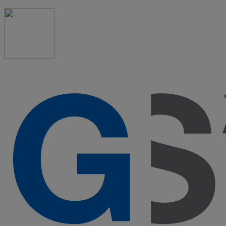
91 523 08 88
admon@graduadosocialmadrid.org
Horario de verano: 15 jun. al 15 de sept. (L-J 08:00 a
15:00 h) – (V 08:00 a 14:00 h.)