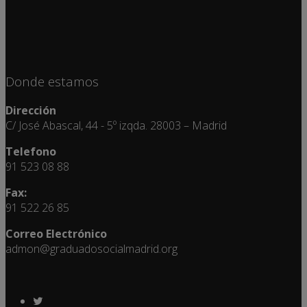
Donde estamos
Dirección
C/ José Abascal, 44 - 5º izqda. 28003 – Madrid
Telefono
91 523 08 88
Fax:
91 522 26 85
Correo Electrónico
admon@graduadosocialmadrid.org