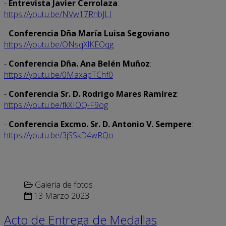
-
Entrevista Javier Cerrolaza
:
https://youtu.be/NVw17RhbJLI
-
Conferencia Dña María Luisa Segoviano
:
https://youtu.be/ONsqXlKEOqg
-
Conferencia Dña. Ana Belén Muñoz
:
https://youtu.be/0MaxapTChf0
-
Conferencia Sr. D. Rodrigo Mares Ramírez
:
https://youtu.be/fkXIOQ-F9og
-
Conferencia Excmo. Sr. D. Antonio V. Sempere
:
https://youtu.be/3jSSkD4wRQo
Galería de fotos
13 Marzo 2023
Acto de Entrega de Medallas