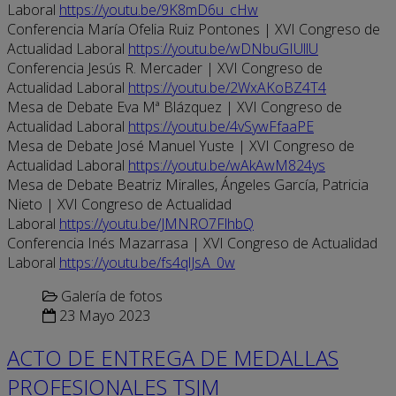
Laboral
https://youtu.be/9K8mD6u_cHw
Conferencia María Ofelia Ruiz Pontones | XVI Congreso de
Actualidad Laboral
https://youtu.be/wDNbuGIUllU
Conferencia Jesús R. Mercader | XVI Congreso de
Actualidad Laboral
https://youtu.be/2WxAKoBZ4T4
Mesa de Debate Eva Mª Blázquez | XVI Congreso de
Actualidad Laboral
https://youtu.be/4vSywFfaaPE
Mesa de Debate José Manuel Yuste | XVI Congreso de
Actualidad Laboral
https://youtu.be/wAkAwM824ys
Mesa de Debate Beatriz Miralles, Ángeles García, Patricia
Nieto | XVI Congreso de Actualidad
Laboral
https://youtu.be/JMNRO7FlhbQ
Conferencia Inés Mazarrasa | XVI Congreso de Actualidad
Laboral
https://youtu.be/fs4qlJsA_0w
Galería de fotos
23 Mayo 2023
ACTO DE ENTREGA DE MEDALLAS
PROFESIONALES TSJM