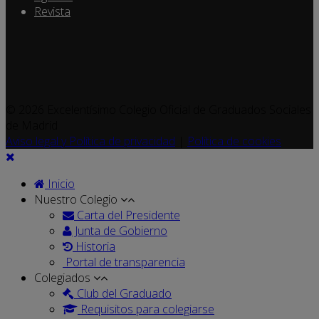
Revista
© 2026 Excelentísimo Colegio Oficial de Graduados Sociales
de Madrid
Aviso legal y Política de privacidad
|
Política de cookies
Inicio
Nuestro Colegio
Carta del Presidente
Junta de Gobierno
Historia
Portal de transparencia
Colegiados
Club del Graduado
Requisitos para colegiarse