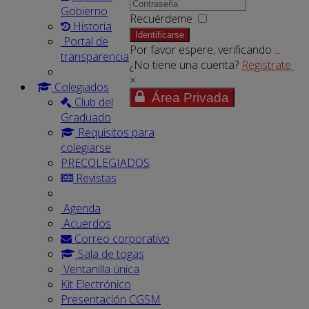
Gobierno
Recuérdeme
Historia
Identificarse
Portal de
Por favor espere, verificando ...
transparencia
¿No tiene una cuenta?
Registrate
×
Colegiados
Área Privada
Club del
Graduado
Requisitos para
colegiarse
PRECOLEGIADOS
Revistas
Agenda
Acuerdos
Correo corporativo
Sala de togas
Ventanilla única
Kit Electrónico
Presentación CGSM