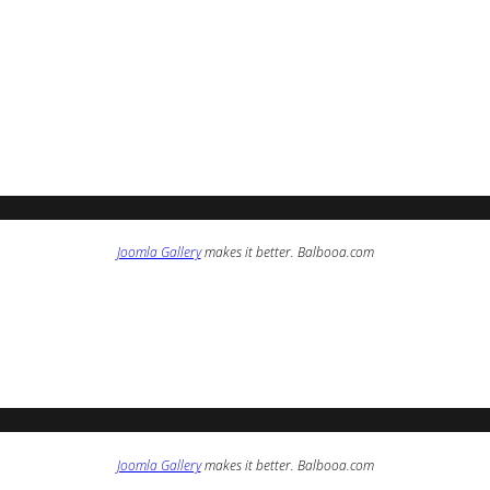
Joomla Gallery
makes it better. Balbooa.com
Joomla Gallery
makes it better. Balbooa.com