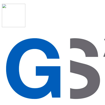
91 523 08 88
admon@graduadosocialmadrid.org
Horario de verano: 15 jun. al 15 de sept. (L-J 08:00 a 15