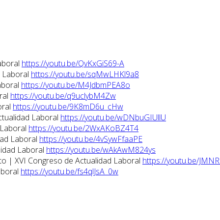
aboral
https://youtu.be/QvKxGiS69-A
d Laboral
https://youtu.be/sqMwLHKl9a8
aboral
https://youtu.be/M4JdbmPEA8o
ral
https://youtu.be/q9uclybM4Zw
oral
https://youtu.be/9K8mD6u_cHw
ctualidad Laboral
https://youtu.be/wDNbuGIUllU
 Laboral
https://youtu.be/2WxAKoBZ4T4
dad Laboral
https://youtu.be/4vSywFfaaPE
lidad Laboral
https://youtu.be/wAkAwM824ys
eto | XVI Congreso de Actualidad Laboral
https://youtu.be/JMN
aboral
https://youtu.be/fs4qlJsA_0w