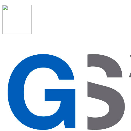
91 523 08 88
admon@graduadosocialmadrid.org
Horario de verano: 15 jun. al 15 de sept. (L-J 08:00 a
15:00 h) – (V 08:00 a 14:00 h.)