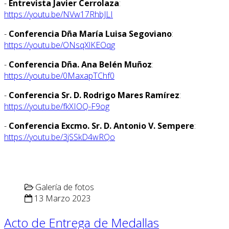
-
Entrevista Javier Cerrolaza
:
https://youtu.be/NVw17RhbJLI
-
Conferencia Dña María Luisa Segoviano
:
https://youtu.be/ONsqXlKEOqg
-
Conferencia Dña. Ana Belén Muñoz
:
https://youtu.be/0MaxapTChf0
-
Conferencia Sr. D. Rodrigo Mares Ramírez
:
https://youtu.be/fkXIOQ-F9og
-
Conferencia Excmo. Sr. D. Antonio V. Sempere
:
https://youtu.be/3jSSkD4wRQo
Galería de fotos
13 Marzo 2023
Acto de Entrega de Medallas