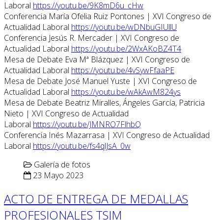
Laboral
https://youtu.be/9K8mD6u_cHw
Conferencia María Ofelia Ruiz Pontones | XVI Congreso de
Actualidad Laboral
https://youtu.be/wDNbuGIUllU
Conferencia Jesús R. Mercader | XVI Congreso de
Actualidad Laboral
https://youtu.be/2WxAKoBZ4T4
Mesa de Debate Eva Mª Blázquez | XVI Congreso de
Actualidad Laboral
https://youtu.be/4vSywFfaaPE
Mesa de Debate José Manuel Yuste | XVI Congreso de
Actualidad Laboral
https://youtu.be/wAkAwM824ys
Mesa de Debate Beatriz Miralles, Ángeles García, Patricia
Nieto | XVI Congreso de Actualidad
Laboral
https://youtu.be/JMNRO7FlhbQ
Conferencia Inés Mazarrasa | XVI Congreso de Actualidad
Laboral
https://youtu.be/fs4qlJsA_0w
Galería de fotos
23 Mayo 2023
ACTO DE ENTREGA DE MEDALLAS
PROFESIONALES TSJM