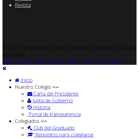
Revista
© 2026 Excelentísimo Colegio Oficial de Graduados Sociales
de Madrid
Aviso legal y Política de privacidad
|
Política de cookies
Inicio
Nuestro Colegio
Carta del Presidente
Junta de Gobierno
Historia
Portal de transparencia
Colegiados
Club del Graduado
Requisitos para colegiarse