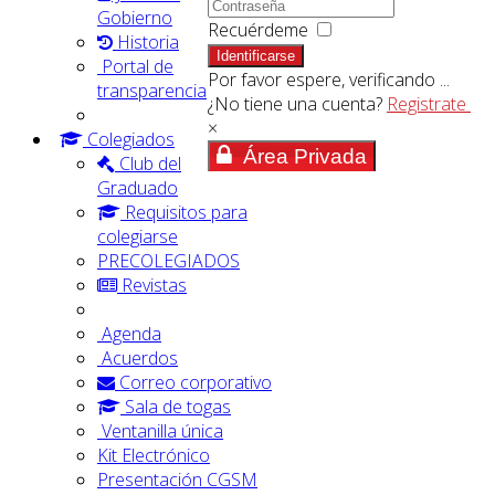
Gobierno
Recuérdeme
Historia
Identificarse
Portal de
Por favor espere, verificando ...
transparencia
¿No tiene una cuenta?
Registrate
×
Colegiados
Área Privada
Club del
Graduado
Requisitos para
colegiarse
PRECOLEGIADOS
Revistas
Agenda
Acuerdos
Correo corporativo
Sala de togas
Ventanilla única
Kit Electrónico
Presentación CGSM