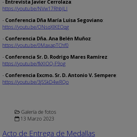
-
Entrevista Javier Cerrolaza
:
https://youtu.be/NVw17RhbJLI
-
Conferencia Dña María Luisa Segoviano
:
https://youtu.be/ONsqXlKEOqg
-
Conferencia Dña. Ana Belén Muñoz
:
https://youtu.be/0MaxapTChf0
-
Conferencia Sr. D. Rodrigo Mares Ramírez
:
https://youtu.be/fkXIOQ-F9og
-
Conferencia Excmo. Sr. D. Antonio V. Sempere
:
https://youtu.be/3jSSkD4wRQo
Galería de fotos
13 Marzo 2023
Acto de Entrega de Medallas