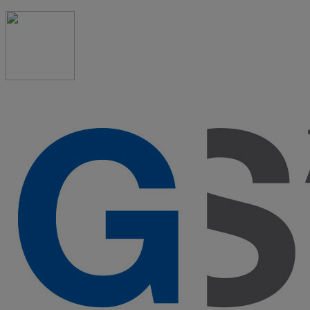
91 523 08 88
admon@graduadosocialmadrid.org
Horario de verano: 15 jun. al 15 de sept. (L-J 08:00 a
15:00 h) – (V 08:00 a 14:00 h.)