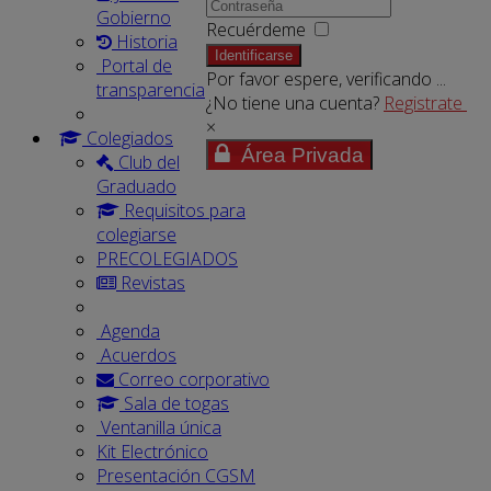
Gobierno
Recuérdeme
Historia
Identificarse
Portal de
Por favor espere, verificando ...
transparencia
¿No tiene una cuenta?
Registrate
×
Colegiados
Área Privada
Club del
Graduado
Requisitos para
colegiarse
PRECOLEGIADOS
Revistas
Agenda
Acuerdos
Correo corporativo
Sala de togas
Ventanilla única
Kit Electrónico
Presentación CGSM