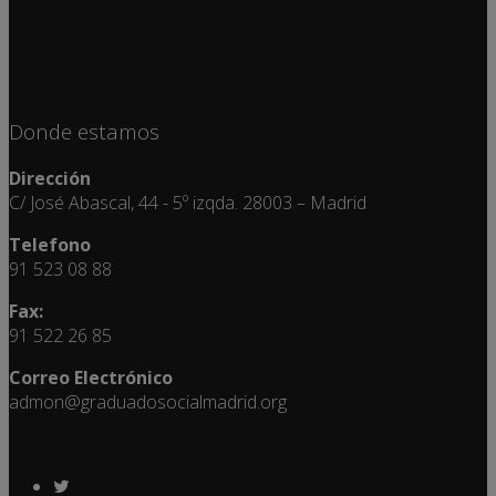
Donde estamos
Dirección
C/ José Abascal, 44 - 5º izqda. 28003 – Madrid
Telefono
91 523 08 88
Fax:
91 522 26 85
Correo Electrónico
admon@graduadosocialmadrid.org