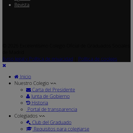
Revista
© 2026 Excelentísimo Colegio Oficial de Graduados Sociales
de Madrid
Aviso legal y Política de privacidad
|
Política de cookies
Inicio
Nuestro Colegio
Carta del Presidente
Junta de Gobierno
Historia
Portal de transparencia
Colegiados
Club del Graduado
Requisitos para colegiarse