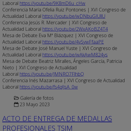
Laboral
https://youtu.be/9K8mD6u_cHw
Conferencia María Ofelia Ruiz Pontones | XVI Congreso de
Actualidad Laboral
https://youtu.be/wDNbuGIUllU
Conferencia Jesús R. Mercader | XVI Congreso de
Actualidad Laboral
https://youtu.be/2WxAKoBZ4T4
Mesa de Debate Eva Mª Blázquez | XVI Congreso de
Actualidad Laboral
https://youtu.be/4vSywFfaaPE
Mesa de Debate José Manuel Yuste | XVI Congreso de
Actualidad Laboral
https://youtu.be/wAkAwM824ys
Mesa de Debate Beatriz Miralles, Ángeles García, Patricia
Nieto | XVI Congreso de Actualidad
Laboral
https://youtu.be/JMNRO7FlhbQ
Conferencia Inés Mazarrasa | XVI Congreso de Actualidad
Laboral
https://youtu.be/fs4qlJsA_0w
Galería de fotos
23 Mayo 2023
ACTO DE ENTREGA DE MEDALLAS
PROFESIONALES TSJM