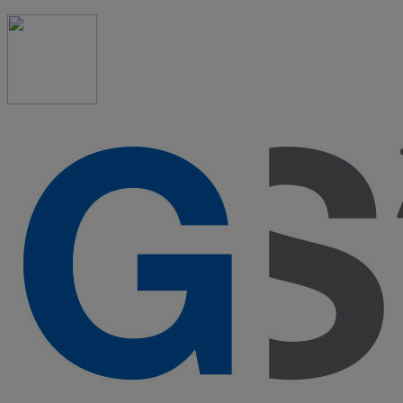
91 523 08 88
admon@graduadosocialmadrid.org
Horario de verano: 15 jun. al 15 de sept. (L-J 08:00 a 15