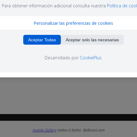
Para obtener información adicional consulta nuestra
Política de coo
Personalizar las preferencias de cookies
Aceptar Todas
Aceptar solo las necesarias
Desarrollado por
CookiePlus
.
Joomla Gallery
makes it better. Balbooa.com
Joomla Gallery
makes it better. Balbooa.com