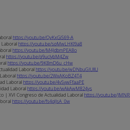
aboral
https://youtu.be/QvKxGiS69-A
d Laboral
https://youtu.be/sqMwLHKl9a8
aboral
https://youtu.be/M4JdbmPEA8o
ral
https://youtu.be/q9uclybM4Zw
oral
https://youtu.be/9K8mD6u_cHw
ctualidad Laboral
https://youtu.be/wDNbuGIUllU
 Laboral
https://youtu.be/2WxAKoBZ4T4
dad Laboral
https://youtu.be/4vSywFfaaPE
lidad Laboral
https://youtu.be/wAkAwM824ys
eto | XVI Congreso de Actualidad Laboral
https://youtu.be/JMN
aboral
https://youtu.be/fs4qlJsA_0w