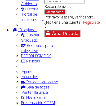
Gobierno
Recuérdeme
Historia
Identificarse
Portal de
Por favor espere, verificando ...
transparencia
¿No tiene una cuenta?
Registrate
×
Colegiados
Área Privada
Club del
Graduado
Requisitos para
colegiarse
PRECOLEGIADOS
Revistas
Agenda
Acuerdos
Correo corporativo
Sala de togas
Ventanilla única
Kit Electrónico
Presentación CGSM