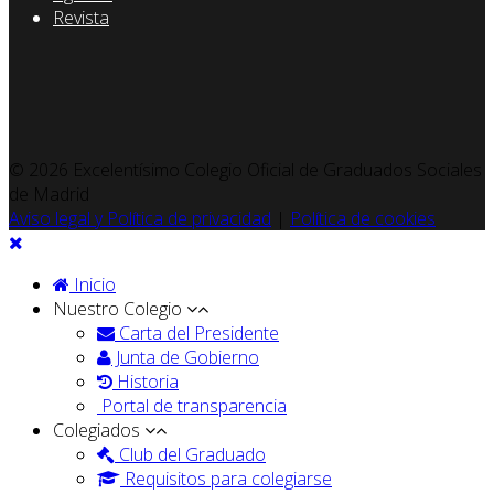
Revista
© 2026 Excelentísimo Colegio Oficial de Graduados Sociales
de Madrid
Aviso legal y Política de privacidad
|
Política de cookies
Inicio
Nuestro Colegio
Carta del Presidente
Junta de Gobierno
Historia
Portal de transparencia
Colegiados
Club del Graduado
Requisitos para colegiarse