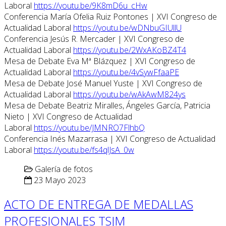
Laboral
https://youtu.be/9K8mD6u_cHw
Conferencia María Ofelia Ruiz Pontones | XVI Congreso de
Actualidad Laboral
https://youtu.be/wDNbuGIUllU
Conferencia Jesús R. Mercader | XVI Congreso de
Actualidad Laboral
https://youtu.be/2WxAKoBZ4T4
Mesa de Debate Eva Mª Blázquez | XVI Congreso de
Actualidad Laboral
https://youtu.be/4vSywFfaaPE
Mesa de Debate José Manuel Yuste | XVI Congreso de
Actualidad Laboral
https://youtu.be/wAkAwM824ys
Mesa de Debate Beatriz Miralles, Ángeles García, Patricia
Nieto | XVI Congreso de Actualidad
Laboral
https://youtu.be/JMNRO7FlhbQ
Conferencia Inés Mazarrasa | XVI Congreso de Actualidad
Laboral
https://youtu.be/fs4qlJsA_0w
Galería de fotos
23 Mayo 2023
ACTO DE ENTREGA DE MEDALLAS
PROFESIONALES TSJM