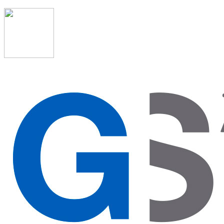
91 523 08 88
admon@graduadosocialmadrid.org
Horario de verano: 15 jun. al 15 de sept. (L-J 08:00 a
15:00 h) – (V 08:00 a 14:00 h.)