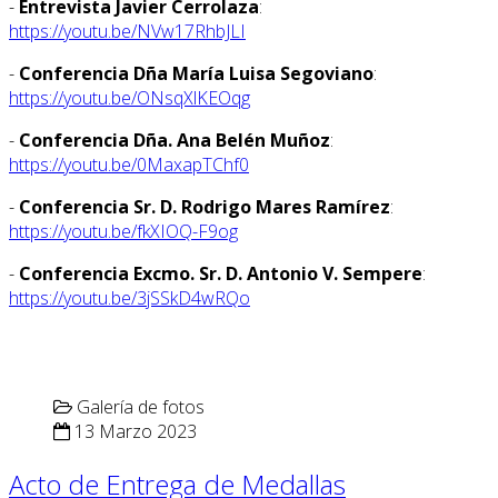
-
Entrevista Javier Cerrolaza
:
https://youtu.be/NVw17RhbJLI
-
Conferencia Dña María Luisa Segoviano
:
https://youtu.be/ONsqXlKEOqg
-
Conferencia Dña. Ana Belén Muñoz
:
https://youtu.be/0MaxapTChf0
-
Conferencia Sr. D. Rodrigo Mares Ramírez
:
https://youtu.be/fkXIOQ-F9og
-
Conferencia Excmo. Sr. D. Antonio V. Sempere
:
https://youtu.be/3jSSkD4wRQo
Galería de fotos
13 Marzo 2023
Acto de Entrega de Medallas