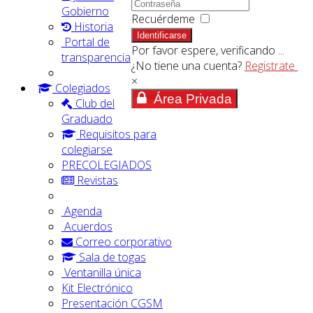
Gobierno
Recuérdeme
Historia
Identificarse
Portal de
Por favor espere, verificando ...
transparencia
¿No tiene una cuenta?
Registrate
×
Colegiados
Área Privada
Club del
Graduado
Requisitos para
colegiarse
PRECOLEGIADOS
Revistas
Agenda
Acuerdos
Correo corporativo
Sala de togas
Ventanilla única
Kit Electrónico
Presentación CGSM