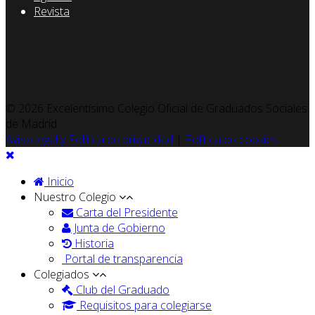
Revista
© 2026 Excelentísimo Colegio Oficial de Graduados Sociales
de Madrid
Aviso legal y Política de privacidad
|
Política de cookies
Inicio
Nuestro Colegio
Carta del Presidente
Junta de Gobierno
Historia
Portal de transparencia
Colegiados
Club del Graduado
Requisitos para colegiarse