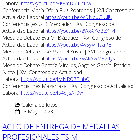
Laboral
https://youtu.be/9K8mD6u_cHw
Conferencia María Ofelia Ruiz Pontones | XVI Congreso de
Actualidad Laboral
https://youtu.be/wDNbuGIUllU
Conferencia Jesús R. Mercader | XVI Congreso de
Actualidad Laboral
https://youtu.be/2WxAKoBZ4T4
Mesa de Debate Eva Mª Blázquez | XVI Congreso de
Actualidad Laboral
https://youtu.be/4vSywFfaaPE
Mesa de Debate José Manuel Yuste | XVI Congreso de
Actualidad Laboral
https://youtu.be/wAkAwM824ys
Mesa de Debate Beatriz Miralles, Ángeles García, Patricia
Nieto | XVI Congreso de Actualidad
Laboral
https://youtu.be/JMNRO7FlhbQ
Conferencia Inés Mazarrasa | XVI Congreso de Actualidad
Laboral
https://youtu.be/fs4qlJsA_0w
Galería de fotos
23 Mayo 2023
ACTO DE ENTREGA DE MEDALLAS
PROFESIONALES TSJM