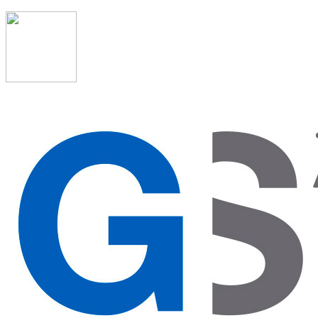
91 523 08 88
admon@graduadosocialmadrid.org
Horario de verano: 15 jun. al 15 de sept. (L-J 08:00 a
15:00 h) – (V 08:00 a 14:00 h.)