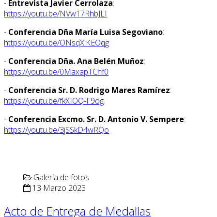
-
Entrevista Javier Cerrolaza
:
https://youtu.be/NVw17RhbJLI
-
Conferencia Dña María Luisa Segoviano
:
https://youtu.be/ONsqXlKEOqg
-
Conferencia Dña. Ana Belén Muñoz
:
https://youtu.be/0MaxapTChf0
-
Conferencia Sr. D. Rodrigo Mares Ramírez
:
https://youtu.be/fkXIOQ-F9og
-
Conferencia Excmo. Sr. D. Antonio V. Sempere
:
https://youtu.be/3jSSkD4wRQo
Galería de fotos
13 Marzo 2023
Acto de Entrega de Medallas