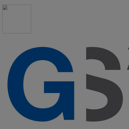
91 523 08 88
admon@graduadosocialmadrid.org
Horario de verano: 15 jun. al 15 de sept. (L-J 08:00 a 15