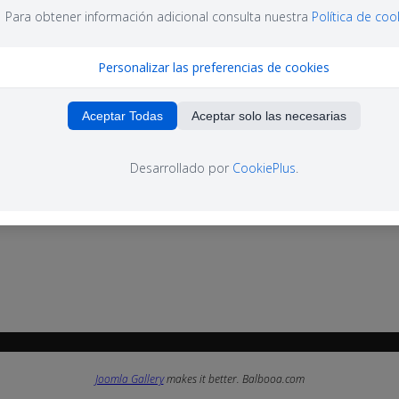
Para obtener información adicional consulta nuestra
Política de coo
Personalizar las preferencias de cookies
Aceptar Todas
Aceptar solo las necesarias
Desarrollado por
CookiePlus
.
Joomla Gallery
makes it better. Balbooa.com
Joomla Gallery
makes it better. Balbooa.com