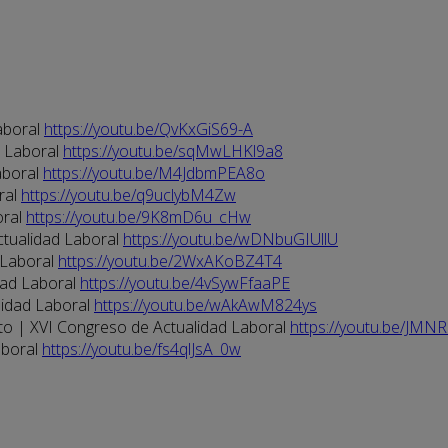
aboral
https://youtu.be/QvKxGiS69-A
d Laboral
https://youtu.be/sqMwLHKl9a8
aboral
https://youtu.be/M4JdbmPEA8o
ral
https://youtu.be/q9uclybM4Zw
oral
https://youtu.be/9K8mD6u_cHw
ctualidad Laboral
https://youtu.be/wDNbuGIUllU
 Laboral
https://youtu.be/2WxAKoBZ4T4
dad Laboral
https://youtu.be/4vSywFfaaPE
lidad Laboral
https://youtu.be/wAkAwM824ys
eto | XVI Congreso de Actualidad Laboral
https://youtu.be/JMN
aboral
https://youtu.be/fs4qlJsA_0w