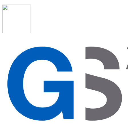
91 523 08 88
admon@graduadosocialmadrid.org
Horario de verano: 15 jun. al 15 de sept. (L-J 08:00 a 15