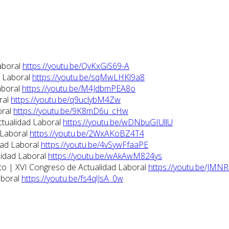
aboral
https://youtu.be/QvKxGiS69-A
d Laboral
https://youtu.be/sqMwLHKl9a8
aboral
https://youtu.be/M4JdbmPEA8o
ral
https://youtu.be/q9uclybM4Zw
oral
https://youtu.be/9K8mD6u_cHw
ctualidad Laboral
https://youtu.be/wDNbuGIUllU
 Laboral
https://youtu.be/2WxAKoBZ4T4
dad Laboral
https://youtu.be/4vSywFfaaPE
lidad Laboral
https://youtu.be/wAkAwM824ys
eto | XVI Congreso de Actualidad Laboral
https://youtu.be/JMN
aboral
https://youtu.be/fs4qlJsA_0w