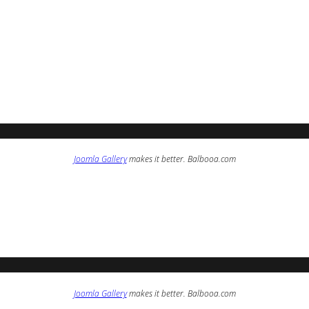
Joomla Gallery
makes it better. Balbooa.com
Joomla Gallery
makes it better. Balbooa.com