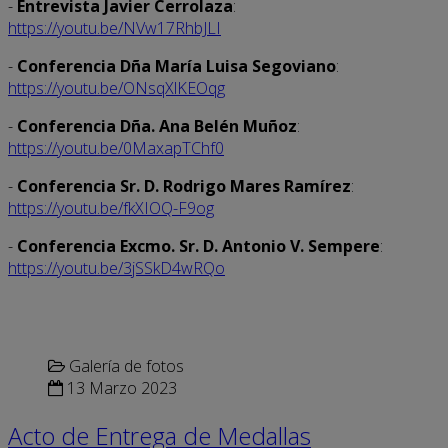
-
Entrevista Javier Cerrolaza
:
https://youtu.be/NVw17RhbJLI
-
Conferencia Dña María Luisa Segoviano
:
https://youtu.be/ONsqXlKEOqg
-
Conferencia Dña. Ana Belén Muñoz
:
https://youtu.be/0MaxapTChf0
-
Conferencia Sr. D. Rodrigo Mares Ramírez
:
https://youtu.be/fkXIOQ-F9og
-
Conferencia Excmo. Sr. D. Antonio V. Sempere
:
https://youtu.be/3jSSkD4wRQo
Galería de fotos
13 Marzo 2023
Acto de Entrega de Medallas