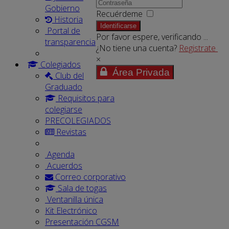
Gobierno
Recuérdeme
Historia
Identificarse
Portal de
Por favor espere, verificando ...
transparencia
¿No tiene una cuenta?
Registrate
×
Colegiados
Área Privada
Club del
Graduado
Requisitos para
colegiarse
PRECOLEGIADOS
Revistas
Agenda
Acuerdos
Correo corporativo
Sala de togas
Ventanilla única
Kit Electrónico
Presentación CGSM