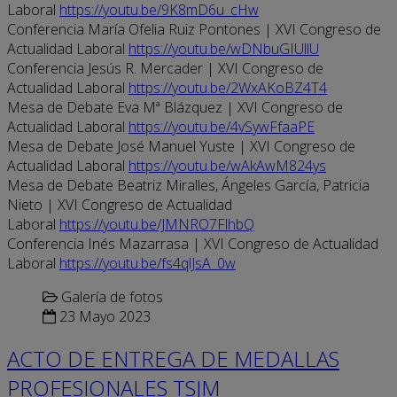
Laboral
https://youtu.be/9K8mD6u_cHw
Conferencia María Ofelia Ruiz Pontones | XVI Congreso de
Actualidad Laboral
https://youtu.be/wDNbuGIUllU
Conferencia Jesús R. Mercader | XVI Congreso de
Actualidad Laboral
https://youtu.be/2WxAKoBZ4T4
Mesa de Debate Eva Mª Blázquez | XVI Congreso de
Actualidad Laboral
https://youtu.be/4vSywFfaaPE
Mesa de Debate José Manuel Yuste | XVI Congreso de
Actualidad Laboral
https://youtu.be/wAkAwM824ys
Mesa de Debate Beatriz Miralles, Ángeles García, Patricia
Nieto | XVI Congreso de Actualidad
Laboral
https://youtu.be/JMNRO7FlhbQ
Conferencia Inés Mazarrasa | XVI Congreso de Actualidad
Laboral
https://youtu.be/fs4qlJsA_0w
Galería de fotos
23 Mayo 2023
ACTO DE ENTREGA DE MEDALLAS
PROFESIONALES TSJM