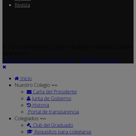
Revista
© 2026 Excelentísimo Colegio Oficial de Graduados Sociales
de Madrid
Aviso legal y Política de privacidad
|
Política de cookies
Inicio
Nuestro Colegio
Carta del Presidente
Junta de Gobierno
Historia
Portal de transparencia
Colegiados
Club del Graduado
Requisitos para colegiarse