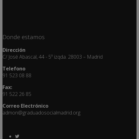
Donde estamos
Dirección
C/ José Abascal, 44 - 5º izqda. 28003 – Madrid
Telefono
91 523 08 88
Fax:
91 522 26 85
Correo Electrónico
admon@graduadosocialmadrid.org