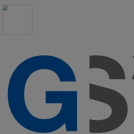
91 523 08 88
admon@graduadosocialmadrid.org
Horario de verano: 15 jun. al 15 de sept. (L-J 08:00 a
15:00 h) – (V 08:00 a 14:00 h.)