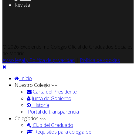
Revista
© 2026 Excelentísimo Colegio Oficial de Graduados Sociales
de Madrid
Aviso legal y Política de privacidad
|
Política de cookies
Inicio
Nuestro Colegio
Carta del Presidente
Junta de Gobierno
Historia
Portal de transparencia
Colegiados
Club del Graduado
Requisitos para colegiarse