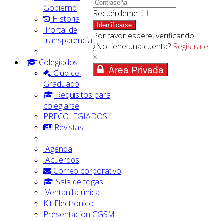
Gobierno
Recuérdeme
Historia
Identificarse
Portal de
Por favor espere, verificando ...
transparencia
¿No tiene una cuenta?
Registrate
×
Colegiados
Área Privada
Club del
Graduado
Requisitos para
colegiarse
PRECOLEGIADOS
Revistas
Agenda
Acuerdos
Correo corporativo
Sala de togas
Ventanilla única
Kit Electrónico
Presentación CGSM