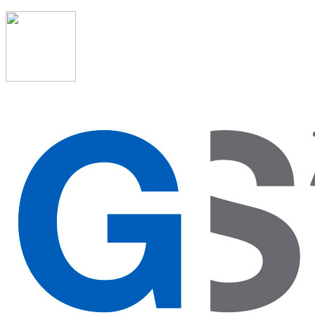
91 523 08 88
admon@graduadosocialmadrid.org
Horario de verano: 15 jun. al 15 de sept. (L-J 08:00 a
15:00 h) – (V 08:00 a 14:00 h.)