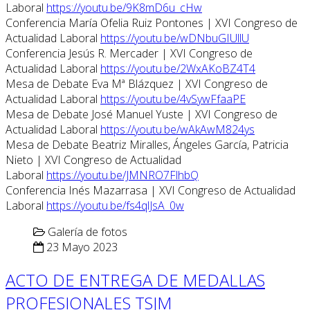
Laboral
https://youtu.be/9K8mD6u_cHw
Conferencia María Ofelia Ruiz Pontones | XVI Congreso de
Actualidad Laboral
https://youtu.be/wDNbuGIUllU
Conferencia Jesús R. Mercader | XVI Congreso de
Actualidad Laboral
https://youtu.be/2WxAKoBZ4T4
Mesa de Debate Eva Mª Blázquez | XVI Congreso de
Actualidad Laboral
https://youtu.be/4vSywFfaaPE
Mesa de Debate José Manuel Yuste | XVI Congreso de
Actualidad Laboral
https://youtu.be/wAkAwM824ys
Mesa de Debate Beatriz Miralles, Ángeles García, Patricia
Nieto | XVI Congreso de Actualidad
Laboral
https://youtu.be/JMNRO7FlhbQ
Conferencia Inés Mazarrasa | XVI Congreso de Actualidad
Laboral
https://youtu.be/fs4qlJsA_0w
Galería de fotos
23 Mayo 2023
ACTO DE ENTREGA DE MEDALLAS
PROFESIONALES TSJM