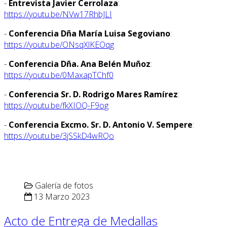
-
Entrevista Javier Cerrolaza
:
https://youtu.be/NVw17RhbJLI
-
Conferencia Dña María Luisa Segoviano
:
https://youtu.be/ONsqXlKEOqg
-
Conferencia Dña. Ana Belén Muñoz
:
https://youtu.be/0MaxapTChf0
-
Conferencia Sr. D. Rodrigo Mares Ramírez
:
https://youtu.be/fkXIOQ-F9og
-
Conferencia Excmo. Sr. D. Antonio V. Sempere
:
https://youtu.be/3jSSkD4wRQo
Galería de fotos
13 Marzo 2023
Acto de Entrega de Medallas