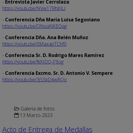
-
Entrevista Javier Cerrolaza
:
https://youtu.be/NVw17RhbJLI
-
Conferencia Dña María Luisa Segoviano
:
https://youtu.be/ONsqXlKEOqg
-
Conferencia Dña. Ana Belén Muñoz
:
https://youtu.be/0MaxapTChf0
-
Conferencia Sr. D. Rodrigo Mares Ramírez
:
https://youtu.be/fkXIOQ-F9og
-
Conferencia Excmo. Sr. D. Antonio V. Sempere
:
https://youtu.be/3jSSkD4wRQo
Galería de fotos
13 Marzo 2023
Acto de Entrega de Medallas