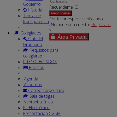
Gobierno
Recuérdeme
Historia
Identificarse
Portal de
Por favor espere, verificando ...
transparencia
¿No tiene una cuenta?
Registrate
×
Colegiados
Área Privada
Club del
Graduado
Requisitos para
colegiarse
PRECOLEGIADOS
Revistas
Agenda
Acuerdos
Correo corporativo
Sala de togas
Ventanilla única
Kit Electrónico
Presentación CGSM