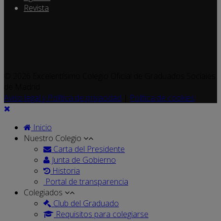
Revista
© 2026 Excelentísimo Colegio Oficial de Graduados Sociales
de Madrid
Aviso legal y Política de privacidad
|
Política de cookies
Inicio
Nuestro Colegio
Carta del Presidente
Junta de Gobierno
Historia
Portal de transparencia
Colegiados
Club del Graduado
Requisitos para colegiarse