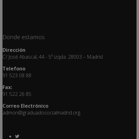
Donde estamos
Dirección
C/ José Abascal, 44 - 5º izqda. 28003 – Madrid
Telefono
91 523 08 88
Fax:
91 522 26 85
Correo Electrónico
admon@graduadosocialmadrid.org