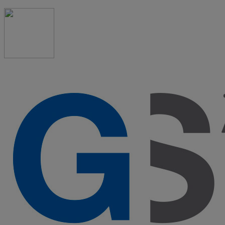
91 523 08 88
admon@graduadosocialmadrid.org
Horario de verano: 15 jun. al 15 de sept. (L-J 08:00 a
15:00 h) – (V 08:00 a 14:00 h.)