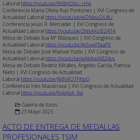
Laboral
https://youtu.be/9K8mD6u_cHw
Conferencia María Ofelia Ruiz Pontones | XVI Congreso de
Actualidad Laboral
https://youtu.be/wDNbuGIUllU
Conferencia Jesús R. Mercader | XVI Congreso de
Actualidad Laboral
https://youtu.be/2WxAKoBZ4T4
Mesa de Debate Eva Mª Blázquez | XVI Congreso de
Actualidad Laboral
https://youtu.be/4vSywFfaaPE
Mesa de Debate José Manuel Yuste | XVI Congreso de
Actualidad Laboral
https://youtu.be/wAkAwM824ys
Mesa de Debate Beatriz Miralles, Ángeles García, Patricia
Nieto | XVI Congreso de Actualidad
Laboral
https://youtu.be/JMNRO7FlhbQ
Conferencia Inés Mazarrasa | XVI Congreso de Actualidad
Laboral
https://youtu.be/fs4qlJsA_0w
Galería de fotos
23 Mayo 2023
ACTO DE ENTREGA DE MEDALLAS
PROFESIONALES TSJM