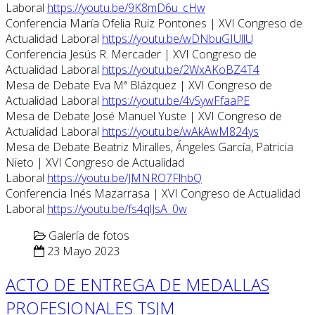
Laboral
https://youtu.be/9K8mD6u_cHw
Conferencia María Ofelia Ruiz Pontones | XVI Congreso de
Actualidad Laboral
https://youtu.be/wDNbuGIUllU
Conferencia Jesús R. Mercader | XVI Congreso de
Actualidad Laboral
https://youtu.be/2WxAKoBZ4T4
Mesa de Debate Eva Mª Blázquez | XVI Congreso de
Actualidad Laboral
https://youtu.be/4vSywFfaaPE
Mesa de Debate José Manuel Yuste | XVI Congreso de
Actualidad Laboral
https://youtu.be/wAkAwM824ys
Mesa de Debate Beatriz Miralles, Ángeles García, Patricia
Nieto | XVI Congreso de Actualidad
Laboral
https://youtu.be/JMNRO7FlhbQ
Conferencia Inés Mazarrasa | XVI Congreso de Actualidad
Laboral
https://youtu.be/fs4qlJsA_0w
Galería de fotos
23 Mayo 2023
ACTO DE ENTREGA DE MEDALLAS
PROFESIONALES TSJM