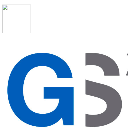
91 523 08 88
admon@graduadosocialmadrid.org
Horario de verano: 15 jun. al 15 de sept. (L-J 08:00 a
15:00 h) – (V 08:00 a 14:00 h.)