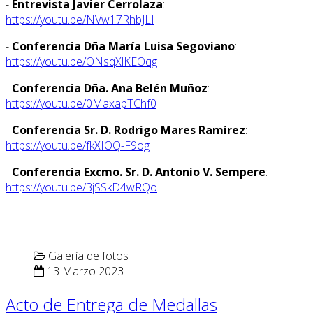
-
Entrevista Javier Cerrolaza
:
https://youtu.be/NVw17RhbJLI
-
Conferencia Dña María Luisa Segoviano
:
https://youtu.be/ONsqXlKEOqg
-
Conferencia Dña. Ana Belén Muñoz
:
https://youtu.be/0MaxapTChf0
-
Conferencia Sr. D. Rodrigo Mares Ramírez
:
https://youtu.be/fkXIOQ-F9og
-
Conferencia Excmo. Sr. D. Antonio V. Sempere
:
https://youtu.be/3jSSkD4wRQo
Galería de fotos
13 Marzo 2023
Acto de Entrega de Medallas