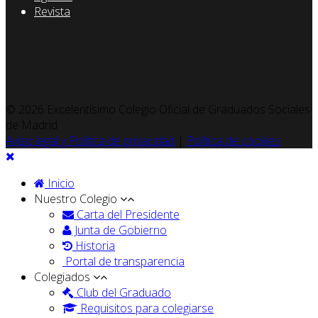
Revista
© 2026 Excelentísimo Colegio Oficial de Graduados Sociales
de Madrid
Aviso legal y Política de privacidad
|
Política de cookies
Inicio
Nuestro Colegio
Carta del Presidente
Junta de Gobierno
Historia
Portal de transparencia
Colegiados
Club del Graduado
Requisitos para colegiarse