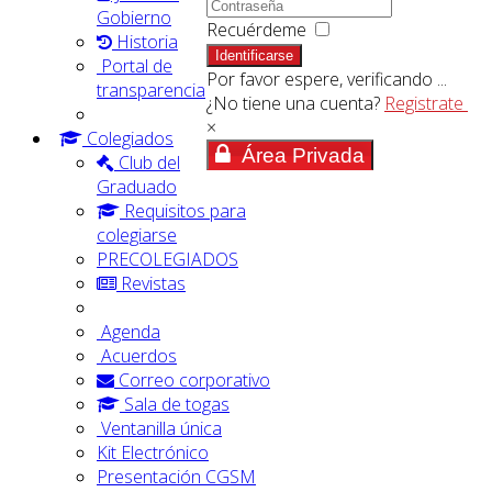
Gobierno
Recuérdeme
Historia
Identificarse
Portal de
Por favor espere, verificando ...
transparencia
¿No tiene una cuenta?
Registrate
×
Colegiados
Área Privada
Club del
Graduado
Requisitos para
colegiarse
PRECOLEGIADOS
Revistas
Agenda
Acuerdos
Correo corporativo
Sala de togas
Ventanilla única
Kit Electrónico
Presentación CGSM