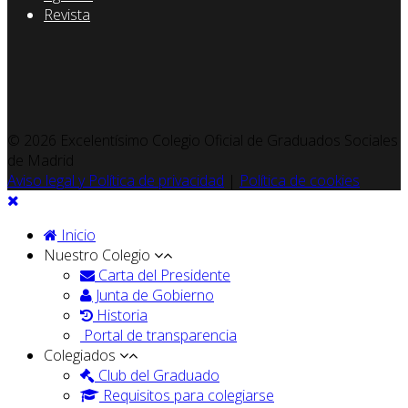
Revista
© 2026 Excelentísimo Colegio Oficial de Graduados Sociales
de Madrid
Aviso legal y Política de privacidad
|
Política de cookies
Inicio
Nuestro Colegio
Carta del Presidente
Junta de Gobierno
Historia
Portal de transparencia
Colegiados
Club del Graduado
Requisitos para colegiarse