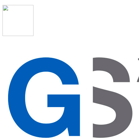
91 523 08 88
admon@graduadosocialmadrid.org
Horario de verano: 15 jun. al 15 de sept. (L-J 08:00 a
15:00 h) – (V 08:00 a 14:00 h.)