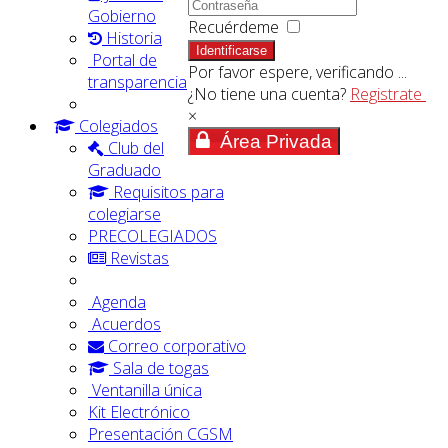
Gobierno
Recuérdeme
Historia
Identificarse
Portal de
Por favor espere, verificando ...
transparencia
¿No tiene una cuenta?
Registrate
×
Colegiados
Área Privada
Club del
Graduado
Requisitos para
colegiarse
PRECOLEGIADOS
Revistas
Agenda
Acuerdos
Correo corporativo
Sala de togas
Ventanilla única
Kit Electrónico
Presentación CGSM