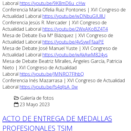
Laboral
https://youtu.be/9K8mD6u_cHw
Conferencia María Ofelia Ruiz Pontones | XVI Congreso de
Actualidad Laboral
https://youtu.be/wDNbuGIUllU
Conferencia Jesús R. Mercader | XVI Congreso de
Actualidad Laboral
https://youtu.be/2WxAKoBZ4T4
Mesa de Debate Eva Mª Blázquez | XVI Congreso de
Actualidad Laboral
https://youtu.be/4vSywFfaaPE
Mesa de Debate José Manuel Yuste | XVI Congreso de
Actualidad Laboral
https://youtu.be/wAkAwM824ys
Mesa de Debate Beatriz Miralles, Ángeles García, Patricia
Nieto | XVI Congreso de Actualidad
Laboral
https://youtu.be/JMNRO7FlhbQ
Conferencia Inés Mazarrasa | XVI Congreso de Actualidad
Laboral
https://youtu.be/fs4qlJsA_0w
Galería de fotos
23 Mayo 2023
ACTO DE ENTREGA DE MEDALLAS
PROFESIONALES TSJM