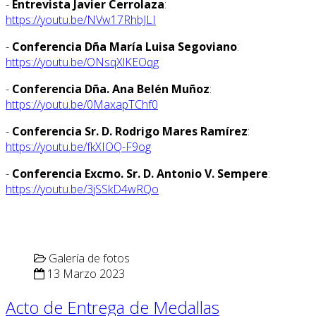
-
Entrevista Javier Cerrolaza
:
https://youtu.be/NVw17RhbJLI
-
Conferencia Dña María Luisa Segoviano
:
https://youtu.be/ONsqXlKEOqg
-
Conferencia Dña. Ana Belén Muñoz
:
https://youtu.be/0MaxapTChf0
-
Conferencia Sr. D. Rodrigo Mares Ramírez
:
https://youtu.be/fkXIOQ-F9og
-
Conferencia Excmo. Sr. D. Antonio V. Sempere
:
https://youtu.be/3jSSkD4wRQo
Galería de fotos
13 Marzo 2023
Acto de Entrega de Medallas