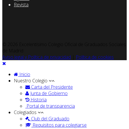
Revista
© 2026 Excelentísimo Colegio Oficial de Graduados Sociales
de Madrid
Aviso legal y Política de privacidad
|
Política de cookies
Inicio
Nuestro Colegio
Carta del Presidente
Junta de Gobierno
Historia
Portal de transparencia
Colegiados
Club del Graduado
Requisitos para colegiarse