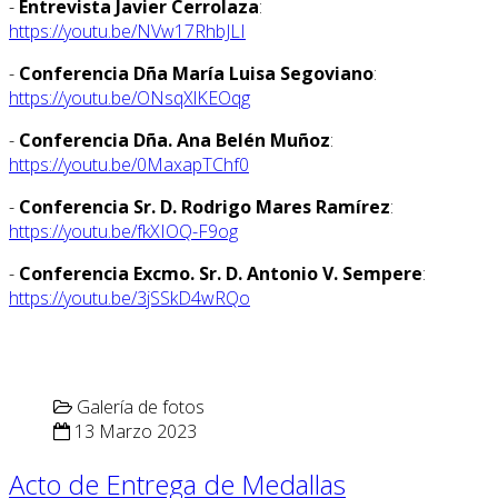
-
Entrevista Javier Cerrolaza
:
https://youtu.be/NVw17RhbJLI
-
Conferencia Dña María Luisa Segoviano
:
https://youtu.be/ONsqXlKEOqg
-
Conferencia Dña. Ana Belén Muñoz
:
https://youtu.be/0MaxapTChf0
-
Conferencia Sr. D. Rodrigo Mares Ramírez
:
https://youtu.be/fkXIOQ-F9og
-
Conferencia Excmo. Sr. D. Antonio V. Sempere
:
https://youtu.be/3jSSkD4wRQo
Galería de fotos
13 Marzo 2023
Acto de Entrega de Medallas