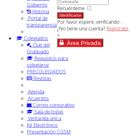
Gobierno
Recuérdeme
Historia
Identificarse
Portal de
Por favor espere, verificando ...
transparencia
¿No tiene una cuenta?
Registrate
×
Colegiados
Área Privada
Club del
Graduado
Requisitos para
colegiarse
PRECOLEGIADOS
Revistas
Agenda
Acuerdos
Correo corporativo
Sala de togas
Ventanilla única
Kit Electrónico
Presentación CGSM