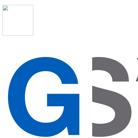
91 523 08 88
admon@graduadosocialmadrid.org
Horario de verano: 15 jun. al 15 de sept. (L-J 08:00 a
15:00 h) – (V 08:00 a 14:00 h.)