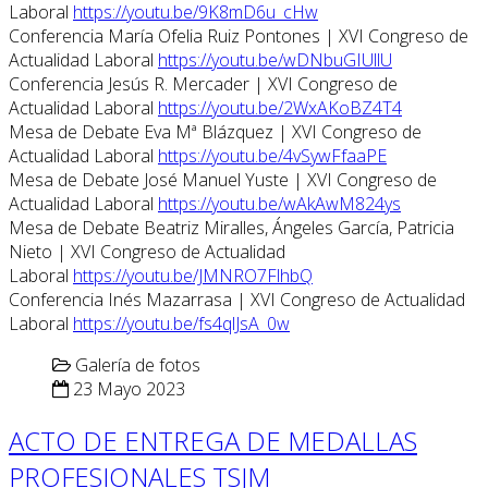
Laboral
https://youtu.be/9K8mD6u_cHw
Conferencia María Ofelia Ruiz Pontones | XVI Congreso de
Actualidad Laboral
https://youtu.be/wDNbuGIUllU
Conferencia Jesús R. Mercader | XVI Congreso de
Actualidad Laboral
https://youtu.be/2WxAKoBZ4T4
Mesa de Debate Eva Mª Blázquez | XVI Congreso de
Actualidad Laboral
https://youtu.be/4vSywFfaaPE
Mesa de Debate José Manuel Yuste | XVI Congreso de
Actualidad Laboral
https://youtu.be/wAkAwM824ys
Mesa de Debate Beatriz Miralles, Ángeles García, Patricia
Nieto | XVI Congreso de Actualidad
Laboral
https://youtu.be/JMNRO7FlhbQ
Conferencia Inés Mazarrasa | XVI Congreso de Actualidad
Laboral
https://youtu.be/fs4qlJsA_0w
Galería de fotos
23 Mayo 2023
ACTO DE ENTREGA DE MEDALLAS
PROFESIONALES TSJM