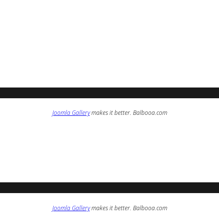
Joomla Gallery
makes it better. Balbooa.com
Joomla Gallery
makes it better. Balbooa.com