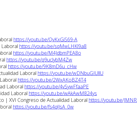
aboral
https://youtu.be/QvKxGiS69-A
d Laboral
https://youtu.be/sqMwLHKl9a8
aboral
https://youtu.be/M4JdbmPEA8o
ral
https://youtu.be/q9uclybM4Zw
oral
https://youtu.be/9K8mD6u_cHw
ctualidad Laboral
https://youtu.be/wDNbuGIUllU
 Laboral
https://youtu.be/2WxAKoBZ4T4
dad Laboral
https://youtu.be/4vSywFfaaPE
lidad Laboral
https://youtu.be/wAkAwM824ys
eto | XVI Congreso de Actualidad Laboral
https://youtu.be/JMN
aboral
https://youtu.be/fs4qlJsA_0w