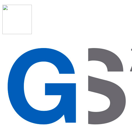
91 523 08 88
admon@graduadosocialmadrid.org
Horario de verano: 15 jun. al 15 de sept. (L-J 08:00 a 15