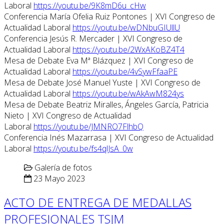
Laboral
https://youtu.be/9K8mD6u_cHw
Conferencia María Ofelia Ruiz Pontones | XVI Congreso de
Actualidad Laboral
https://youtu.be/wDNbuGIUllU
Conferencia Jesús R. Mercader | XVI Congreso de
Actualidad Laboral
https://youtu.be/2WxAKoBZ4T4
Mesa de Debate Eva Mª Blázquez | XVI Congreso de
Actualidad Laboral
https://youtu.be/4vSywFfaaPE
Mesa de Debate José Manuel Yuste | XVI Congreso de
Actualidad Laboral
https://youtu.be/wAkAwM824ys
Mesa de Debate Beatriz Miralles, Ángeles García, Patricia
Nieto | XVI Congreso de Actualidad
Laboral
https://youtu.be/JMNRO7FlhbQ
Conferencia Inés Mazarrasa | XVI Congreso de Actualidad
Laboral
https://youtu.be/fs4qlJsA_0w
Galería de fotos
23 Mayo 2023
ACTO DE ENTREGA DE MEDALLAS
PROFESIONALES TSJM