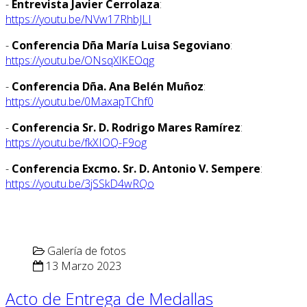
-
Entrevista Javier Cerrolaza
:
https://youtu.be/NVw17RhbJLI
-
Conferencia Dña María Luisa Segoviano
:
https://youtu.be/ONsqXlKEOqg
-
Conferencia Dña. Ana Belén Muñoz
:
https://youtu.be/0MaxapTChf0
-
Conferencia Sr. D. Rodrigo Mares Ramírez
:
https://youtu.be/fkXIOQ-F9og
-
Conferencia Excmo. Sr. D. Antonio V. Sempere
:
https://youtu.be/3jSSkD4wRQo
Galería de fotos
13 Marzo 2023
Acto de Entrega de Medallas