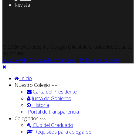
Revista
© 2026 Excelentísimo Colegio Oficial de Graduados Sociales
de Madrid
Aviso legal y Política de privacidad
|
Política de cookies
Inicio
Nuestro Colegio
Carta del Presidente
Junta de Gobierno
Historia
Portal de transparencia
Colegiados
Club del Graduado
Requisitos para colegiarse