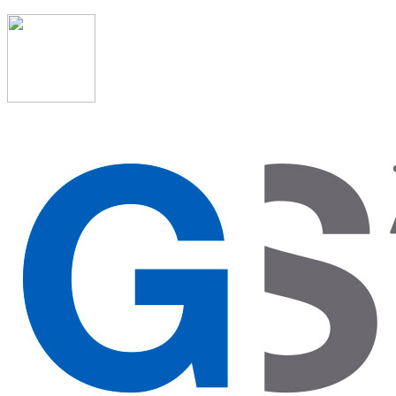
91 523 08 88
admon@graduadosocialmadrid.org
Horario de verano: 15 jun. al 15 de sept. (L-J 08:00 a
15:00 h) – (V 08:00 a 14:00 h.)