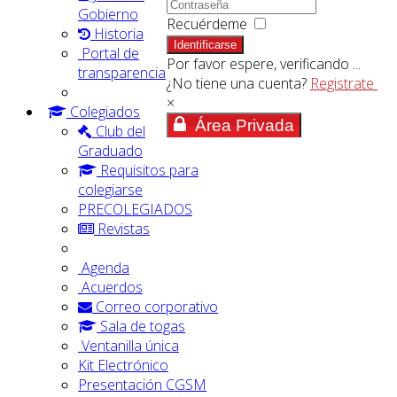
Gobierno
Recuérdeme
Historia
Identificarse
Portal de
Por favor espere, verificando ...
transparencia
¿No tiene una cuenta?
Registrate
×
Colegiados
Área Privada
Club del
Graduado
Requisitos para
colegiarse
PRECOLEGIADOS
Revistas
Agenda
Acuerdos
Correo corporativo
Sala de togas
Ventanilla única
Kit Electrónico
Presentación CGSM