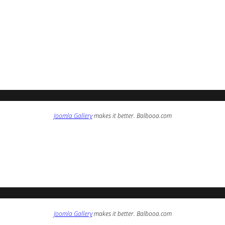
Joomla Gallery
makes it better. Balbooa.com
Joomla Gallery
makes it better. Balbooa.com