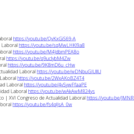
aboral
https://youtu.be/QvKxGiS69-A
d Laboral
https://youtu.be/sqMwLHKl9a8
aboral
https://youtu.be/M4JdbmPEA8o
ral
https://youtu.be/q9uclybM4Zw
oral
https://youtu.be/9K8mD6u_cHw
ctualidad Laboral
https://youtu.be/wDNbuGIUllU
 Laboral
https://youtu.be/2WxAKoBZ4T4
dad Laboral
https://youtu.be/4vSywFfaaPE
lidad Laboral
https://youtu.be/wAkAwM824ys
eto | XVI Congreso de Actualidad Laboral
https://youtu.be/JMN
aboral
https://youtu.be/fs4qlJsA_0w