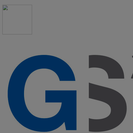
91 523 08 88
admon@graduadosocialmadrid.org
Horario de verano: 15 jun. al 15 de sept. (L-J 08:00 a
15:00 h) – (V 08:00 a 14:00 h.)