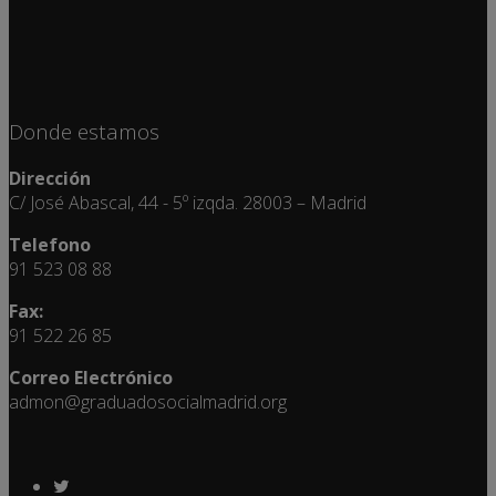
Donde estamos
Dirección
C/ José Abascal, 44 - 5º izqda. 28003 – Madrid
Telefono
91 523 08 88
Fax:
91 522 26 85
Correo Electrónico
admon@graduadosocialmadrid.org