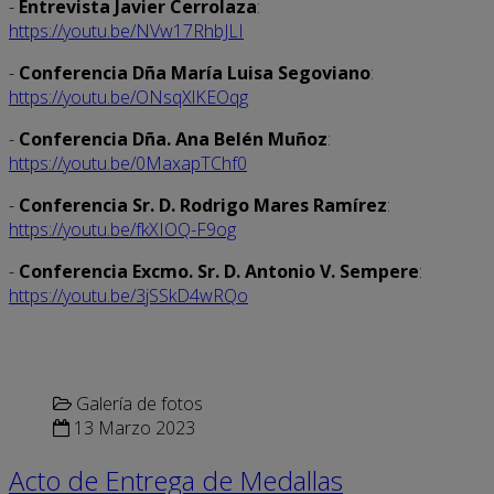
-
Entrevista Javier Cerrolaza
:
https://youtu.be/NVw17RhbJLI
-
Conferencia Dña María Luisa Segoviano
:
https://youtu.be/ONsqXlKEOqg
-
Conferencia Dña. Ana Belén Muñoz
:
https://youtu.be/0MaxapTChf0
-
Conferencia Sr. D. Rodrigo Mares Ramírez
:
https://youtu.be/fkXIOQ-F9og
-
Conferencia Excmo. Sr. D. Antonio V. Sempere
:
https://youtu.be/3jSSkD4wRQo
Galería de fotos
13 Marzo 2023
Acto de Entrega de Medallas