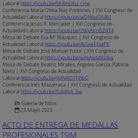
Laboral
https://youtu.be/9K8mD6u_cHw
Conferencia María Ofelia Ruiz Pontones | XVI Congreso de
Actualidad Laboral
https://youtu.be/wDNbuGIUllU
Conferencia Jesús R. Mercader | XVI Congreso de
Actualidad Laboral
https://youtu.be/2WxAKoBZ4T4
Mesa de Debate Eva Mª Blázquez | XVI Congreso de
Actualidad Laboral
https://youtu.be/4vSywFfaaPE
Mesa de Debate José Manuel Yuste | XVI Congreso de
Actualidad Laboral
https://youtu.be/wAkAwM824ys
Mesa de Debate Beatriz Miralles, Ángeles García, Patricia
Nieto | XVI Congreso de Actualidad
Laboral
https://youtu.be/JMNRO7FlhbQ
Conferencia Inés Mazarrasa | XVI Congreso de Actualidad
Laboral
https://youtu.be/fs4qlJsA_0w
Galería de fotos
23 Mayo 2023
ACTO DE ENTREGA DE MEDALLAS
PROFESIONALES TSJM