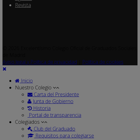
Revista
© 2026 Excelentísimo Colegio Oficial de Graduados Sociales
de Madrid
Aviso legal y Política de privacidad
|
Política de cookies
Inicio
Nuestro Colegio
Carta del Presidente
Junta de Gobierno
Historia
Portal de transparencia
Colegiados
Club del Graduado
Requisitos para colegiarse