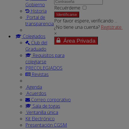
Gobierno
Recuérdeme
Historia
Identificarse
Portal de
Por favor espere, verificando ...
transparencia
¿No tiene una cuenta?
Registrate
×
Colegiados
Área Privada
Club del
Graduado
Requisitos para
colegiarse
PRECOLEGIADOS
Revistas
Agenda
Acuerdos
Correo corporativo
Sala de togas
Ventanilla única
Kit Electrónico
Presentación CGSM