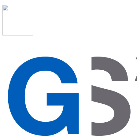
91 523 08 88
admon@graduadosocialmadrid.org
Horario de verano: 15 jun. al 15 de sept. (L-J 08:00 a
15:00 h) – (V 08:00 a 14:00 h.)