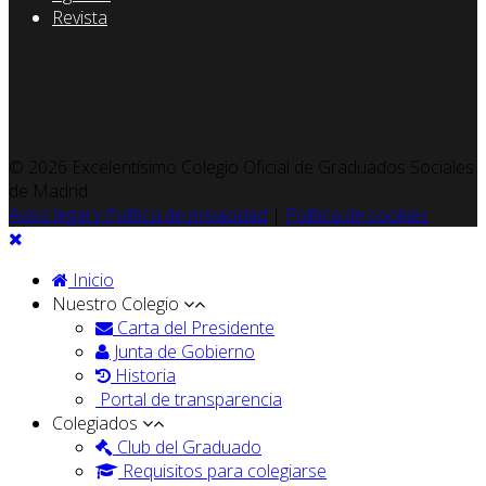
Revista
© 2026 Excelentísimo Colegio Oficial de Graduados Sociales
de Madrid
Aviso legal y Política de privacidad
|
Política de cookies
Inicio
Nuestro Colegio
Carta del Presidente
Junta de Gobierno
Historia
Portal de transparencia
Colegiados
Club del Graduado
Requisitos para colegiarse