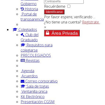
Gobierno
Recuérdeme
Historia
Identificarse
Portal de
Por favor espere, verificando ...
transparencia
¿No tiene una cuenta?
Registrate
×
Colegiados
Área Privada
Club del
Graduado
Requisitos para
colegiarse
PRECOLEGIADOS
Revistas
Agenda
Acuerdos
Correo corporativo
Sala de togas
Ventanilla única
Kit Electrónico
Presentación CGSM