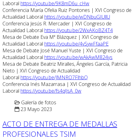
Laboral
https://youtu.be/9K8mD6u_cHw
Conferencia María Ofelia Ruiz Pontones | XVI Congreso de
Actualidad Laboral
https://youtu.be/wDNbuGIUllU
Conferencia Jesús R. Mercader | XVI Congreso de
Actualidad Laboral
https://youtu.be/2WxAKoBZ4T4
Mesa de Debate Eva Mª Blázquez | XVI Congreso de
Actualidad Laboral
https://youtu.be/4vSywFfaaPE
Mesa de Debate José Manuel Yuste | XVI Congreso de
Actualidad Laboral
https://youtu.be/wAkAwM824ys
Mesa de Debate Beatriz Miralles, Ángeles García, Patricia
Nieto | XVI Congreso de Actualidad
Laboral
https://youtu.be/JMNRO7FlhbQ
Conferencia Inés Mazarrasa | XVI Congreso de Actualidad
Laboral
https://youtu.be/fs4qlJsA_0w
Galería de fotos
23 Mayo 2023
ACTO DE ENTREGA DE MEDALLAS
PROFESIONALES TSJM