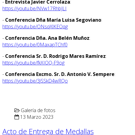
-
Entrevista Javier Cerrolaza
:
https://youtu.be/NVw17RhbJLI
-
Conferencia Dña María Luisa Segoviano
:
https://youtu.be/ONsqXlKEOqg
-
Conferencia Dña. Ana Belén Muñoz
:
https://youtu.be/0MaxapTChf0
-
Conferencia Sr. D. Rodrigo Mares Ramírez
:
https://youtu.be/fkXIOQ-F9og
-
Conferencia Excmo. Sr. D. Antonio V. Sempere
:
https://youtu.be/3jSSkD4wRQo
Galería de fotos
13 Marzo 2023
Acto de Entrega de Medallas