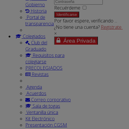
Gobierno
Recuérdeme
Historia
Identificarse
Portal de
Por favor espere, verificando ...
transparencia
¿No tiene una cuenta?
Registrate
×
Colegiados
Área Privada
Club del
Graduado
Requisitos para
colegiarse
PRECOLEGIADOS
Revistas
Agenda
Acuerdos
Correo corporativo
Sala de togas
Ventanilla única
Kit Electrónico
Presentación CGSM