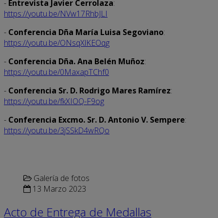
-
Entrevista Javier Cerrolaza
:
https://youtu.be/NVw17RhbJLI
-
Conferencia Dña María Luisa Segoviano
:
https://youtu.be/ONsqXlKEOqg
-
Conferencia Dña. Ana Belén Muñoz
:
https://youtu.be/0MaxapTChf0
-
Conferencia Sr. D. Rodrigo Mares Ramírez
:
https://youtu.be/fkXIOQ-F9og
-
Conferencia Excmo. Sr. D. Antonio V. Sempere
:
https://youtu.be/3jSSkD4wRQo
Galería de fotos
13 Marzo 2023
Acto de Entrega de Medallas