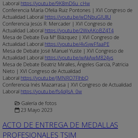
Laboral
https://youtu.be/9K8mD6u_cHw
Conferencia María Ofelia Ruiz Pontones | XVI Congreso de
Actualidad Laboral
https://youtu.be/wDNbuGIUllU
Conferencia Jesús R. Mercader | XVI Congreso de
Actualidad Laboral
https://youtu.be/2WxAKoBZ4T4
Mesa de Debate Eva Mª Blázquez | XVI Congreso de
Actualidad Laboral
https://youtu.be/4vSywFfaaPE
Mesa de Debate José Manuel Yuste | XVI Congreso de
Actualidad Laboral
https://youtu.be/wAkAwM824ys
Mesa de Debate Beatriz Miralles, Ángeles García, Patricia
Nieto | XVI Congreso de Actualidad
Laboral
https://youtu.be/JMNRO7FlhbQ
Conferencia Inés Mazarrasa | XVI Congreso de Actualidad
Laboral
https://youtu.be/fs4qlJsA_0w
Galería de fotos
23 Mayo 2023
ACTO DE ENTREGA DE MEDALLAS
PROFESIONALES TSJM