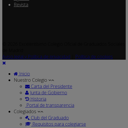
Revista
© 2026 Excelentísimo Colegio Oficial de Graduados Sociales
de Madrid
Aviso legal y Política de privacidad
|
Política de cookies
Inicio
Nuestro Colegio
Carta del Presidente
Junta de Gobierno
Historia
Portal de transparencia
Colegiados
Club del Graduado
Requisitos para colegiarse