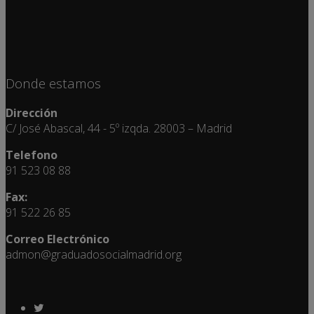
Donde estamos
Dirección
C/ José Abascal, 44 - 5º izqda. 28003 – Madrid
Telefono
91 523 08 88
Fax:
91 522 26 85
Correo Electrónico
admon@graduadosocialmadrid.org