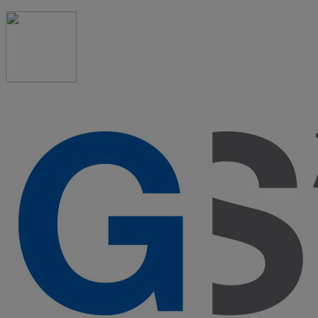
91 523 08 88
admon@graduadosocialmadrid.org
Horario de verano: 15 jun. al 15 de sept. (L-J 08:00 a
15:00 h) – (V 08:00 a 14:00 h.)