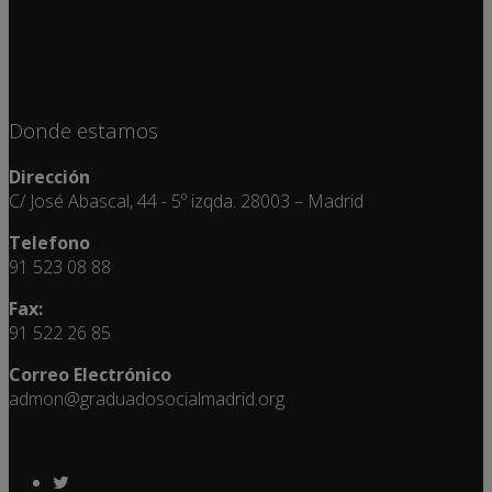
Donde estamos
Dirección
C/ José Abascal, 44 - 5º izqda. 28003 – Madrid
Telefono
91 523 08 88
Fax:
91 522 26 85
Correo Electrónico
admon@graduadosocialmadrid.org