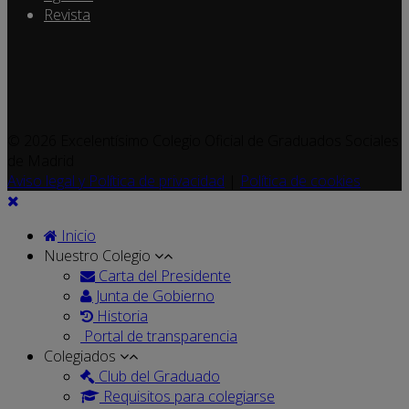
Revista
© 2026 Excelentísimo Colegio Oficial de Graduados Sociales
de Madrid
Aviso legal y Política de privacidad
|
Política de cookies
Inicio
Nuestro Colegio
Carta del Presidente
Junta de Gobierno
Historia
Portal de transparencia
Colegiados
Club del Graduado
Requisitos para colegiarse