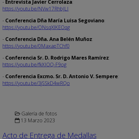
-
Entrevista Javier Cerrolaza
:
https://youtu.be/NVw17RhbJLI
-
Conferencia Dña María Luisa Segoviano
:
https://youtu.be/ONsqXlKEOqg
-
Conferencia Dña. Ana Belén Muñoz
:
https://youtu.be/0MaxapTChf0
-
Conferencia Sr. D. Rodrigo Mares Ramírez
:
https://youtu.be/fkXIOQ-F9og
-
Conferencia Excmo. Sr. D. Antonio V. Sempere
:
https://youtu.be/3jSSkD4wRQo
Galería de fotos
13 Marzo 2023
Acto de Entrega de Medallas