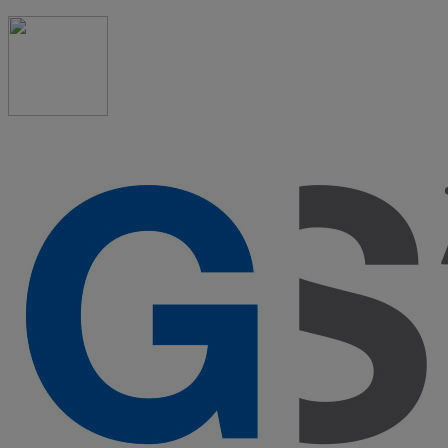
91 523 08 88
admon@graduadosocialmadrid.org
Horario de verano: 15 jun. al 15 de sept. (L-J 08:00 a
15:00 h) – (V 08:00 a 14:00 h.)