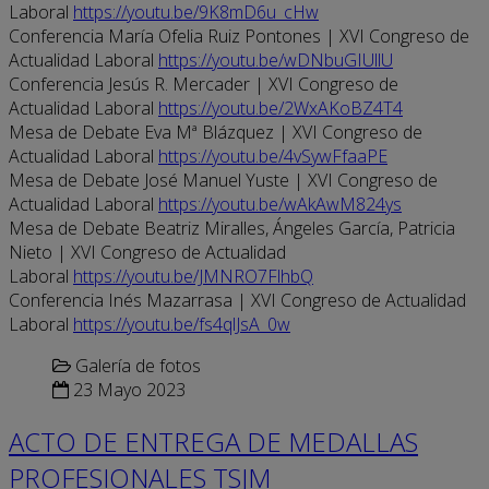
Laboral
https://youtu.be/9K8mD6u_cHw
Conferencia María Ofelia Ruiz Pontones | XVI Congreso de
Actualidad Laboral
https://youtu.be/wDNbuGIUllU
Conferencia Jesús R. Mercader | XVI Congreso de
Actualidad Laboral
https://youtu.be/2WxAKoBZ4T4
Mesa de Debate Eva Mª Blázquez | XVI Congreso de
Actualidad Laboral
https://youtu.be/4vSywFfaaPE
Mesa de Debate José Manuel Yuste | XVI Congreso de
Actualidad Laboral
https://youtu.be/wAkAwM824ys
Mesa de Debate Beatriz Miralles, Ángeles García, Patricia
Nieto | XVI Congreso de Actualidad
Laboral
https://youtu.be/JMNRO7FlhbQ
Conferencia Inés Mazarrasa | XVI Congreso de Actualidad
Laboral
https://youtu.be/fs4qlJsA_0w
Galería de fotos
23 Mayo 2023
ACTO DE ENTREGA DE MEDALLAS
PROFESIONALES TSJM