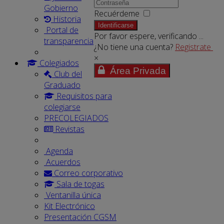
Gobierno
Recuérdeme
Historia
Identificarse
Portal de
Por favor espere, verificando ...
transparencia
¿No tiene una cuenta?
Registrate
×
Colegiados
Área Privada
Club del
Graduado
Requisitos para
colegiarse
PRECOLEGIADOS
Revistas
Agenda
Acuerdos
Correo corporativo
Sala de togas
Ventanilla única
Kit Electrónico
Presentación CGSM