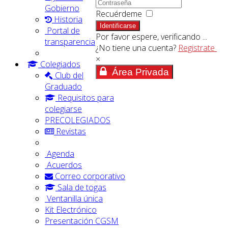
Gobierno
Recuérdeme
Historia
Identificarse
Portal de
Por favor espere, verificando ...
transparencia
¿No tiene una cuenta?
Registrate
×
Colegiados
Área Privada
Club del
Graduado
Requisitos para
colegiarse
PRECOLEGIADOS
Revistas
Agenda
Acuerdos
Correo corporativo
Sala de togas
Ventanilla única
Kit Electrónico
Presentación CGSM