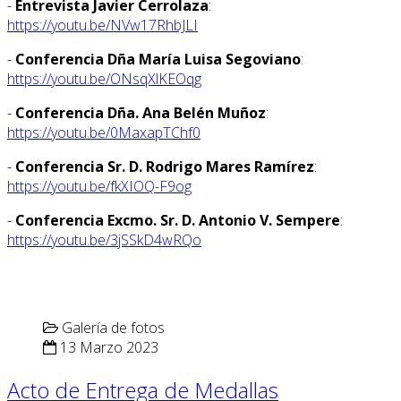
-
Entrevista Javier Cerrolaza
:
https://youtu.be/NVw17RhbJLI
-
Conferencia Dña María Luisa Segoviano
:
https://youtu.be/ONsqXlKEOqg
-
Conferencia Dña. Ana Belén Muñoz
:
https://youtu.be/0MaxapTChf0
-
Conferencia Sr. D. Rodrigo Mares Ramírez
:
https://youtu.be/fkXIOQ-F9og
-
Conferencia Excmo. Sr. D. Antonio V. Sempere
:
https://youtu.be/3jSSkD4wRQo
Galería de fotos
13 Marzo 2023
Acto de Entrega de Medallas