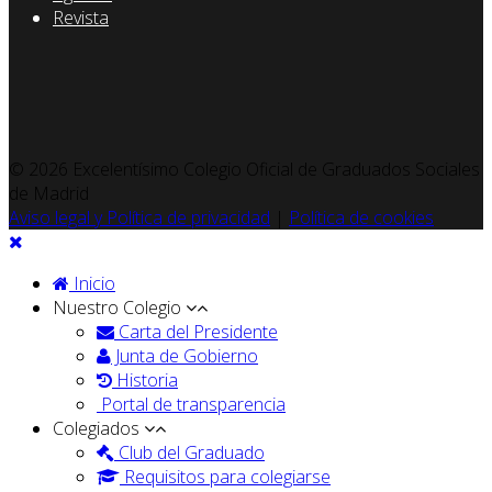
Revista
© 2026 Excelentísimo Colegio Oficial de Graduados Sociales
de Madrid
Aviso legal y Política de privacidad
|
Política de cookies
Inicio
Nuestro Colegio
Carta del Presidente
Junta de Gobierno
Historia
Portal de transparencia
Colegiados
Club del Graduado
Requisitos para colegiarse