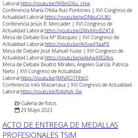
Laboral
https://youtu.be/9K8mD6u_cHw
Conferencia María Ofelia Ruiz Pontones | XVI Congreso de
Actualidad Laboral
https://youtu.be/wDNbuGIUllU
Conferencia Jesús R. Mercader | XVI Congreso de
Actualidad Laboral
https://youtu.be/2WxAKoBZ4T4
Mesa de Debate Eva Mª Blázquez | XVI Congreso de
Actualidad Laboral
https://youtu.be/4vSywFfaaPE
Mesa de Debate José Manuel Yuste | XVI Congreso de
Actualidad Laboral
https://youtu.be/wAkAwM824ys
Mesa de Debate Beatriz Miralles, Ángeles García, Patricia
Nieto | XVI Congreso de Actualidad
Laboral
https://youtu.be/JMNRO7FlhbQ
Conferencia Inés Mazarrasa | XVI Congreso de Actualidad
Laboral
https://youtu.be/fs4qlJsA_0w
Galería de fotos
23 Mayo 2023
ACTO DE ENTREGA DE MEDALLAS
PROFESIONALES TSJM