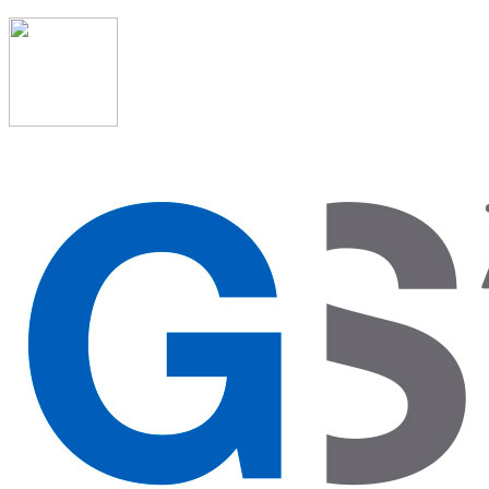
91 523 08 88
admon@graduadosocialmadrid.org
Horario de verano: 15 jun. al 15 de sept. (L-J 08:00 a
15:00 h) – (V 08:00 a 14:00 h.)