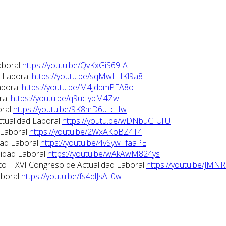
aboral
https://youtu.be/QvKxGiS69-A
d Laboral
https://youtu.be/sqMwLHKl9a8
aboral
https://youtu.be/M4JdbmPEA8o
ral
https://youtu.be/q9uclybM4Zw
oral
https://youtu.be/9K8mD6u_cHw
ctualidad Laboral
https://youtu.be/wDNbuGIUllU
 Laboral
https://youtu.be/2WxAKoBZ4T4
dad Laboral
https://youtu.be/4vSywFfaaPE
lidad Laboral
https://youtu.be/wAkAwM824ys
eto | XVI Congreso de Actualidad Laboral
https://youtu.be/JMN
aboral
https://youtu.be/fs4qlJsA_0w