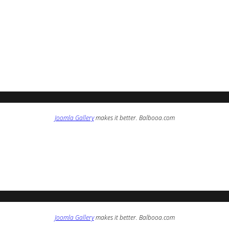
Joomla Gallery
makes it better. Balbooa.com
Joomla Gallery
makes it better. Balbooa.com