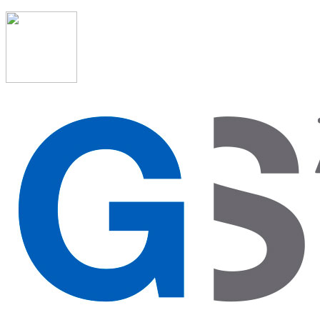
91 523 08 88
admon@graduadosocialmadrid.org
Horario de verano: 15 jun. al 15 de sept. (L-J 08:00 a 15