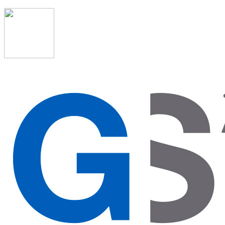
91 523 08 88
admon@graduadosocialmadrid.org
Horario de verano: 15 jun. al 15 de sept. (L-J 08:00 a
15:00 h) – (V 08:00 a 14:00 h.)