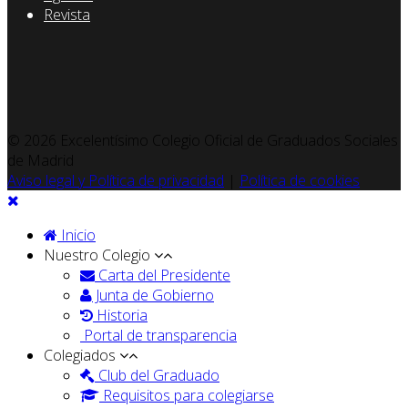
Revista
© 2026 Excelentísimo Colegio Oficial de Graduados Sociales
de Madrid
Aviso legal y Política de privacidad
|
Política de cookies
Inicio
Nuestro Colegio
Carta del Presidente
Junta de Gobierno
Historia
Portal de transparencia
Colegiados
Club del Graduado
Requisitos para colegiarse