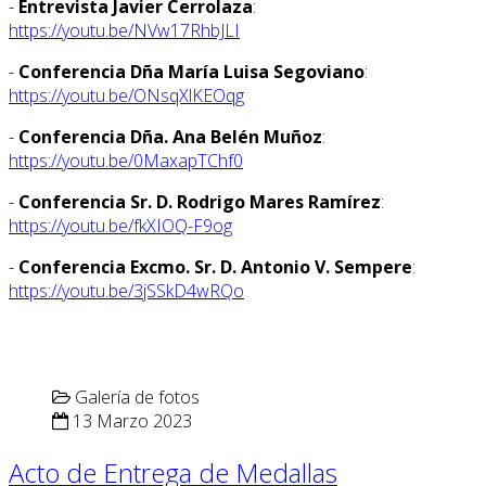
-
Entrevista Javier Cerrolaza
:
https://youtu.be/NVw17RhbJLI
-
Conferencia Dña María Luisa Segoviano
:
https://youtu.be/ONsqXlKEOqg
-
Conferencia Dña. Ana Belén Muñoz
:
https://youtu.be/0MaxapTChf0
-
Conferencia Sr. D. Rodrigo Mares Ramírez
:
https://youtu.be/fkXIOQ-F9og
-
Conferencia Excmo. Sr. D. Antonio V. Sempere
:
https://youtu.be/3jSSkD4wRQo
Galería de fotos
13 Marzo 2023
Acto de Entrega de Medallas