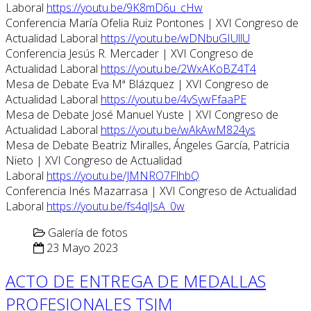
Laboral
https://youtu.be/9K8mD6u_cHw
Conferencia María Ofelia Ruiz Pontones | XVI Congreso de
Actualidad Laboral
https://youtu.be/wDNbuGIUllU
Conferencia Jesús R. Mercader | XVI Congreso de
Actualidad Laboral
https://youtu.be/2WxAKoBZ4T4
Mesa de Debate Eva Mª Blázquez | XVI Congreso de
Actualidad Laboral
https://youtu.be/4vSywFfaaPE
Mesa de Debate José Manuel Yuste | XVI Congreso de
Actualidad Laboral
https://youtu.be/wAkAwM824ys
Mesa de Debate Beatriz Miralles, Ángeles García, Patricia
Nieto | XVI Congreso de Actualidad
Laboral
https://youtu.be/JMNRO7FlhbQ
Conferencia Inés Mazarrasa | XVI Congreso de Actualidad
Laboral
https://youtu.be/fs4qlJsA_0w
Galería de fotos
23 Mayo 2023
ACTO DE ENTREGA DE MEDALLAS
PROFESIONALES TSJM