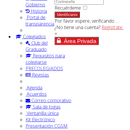
Gobierno
Recuérdeme
Historia
Identificarse
Portal de
Por favor espere, verificando ...
transparencia
¿No tiene una cuenta?
Registrate
×
Colegiados
Área Privada
Club del
Graduado
Requisitos para
colegiarse
PRECOLEGIADOS
Revistas
Agenda
Acuerdos
Correo corporativo
Sala de togas
Ventanilla única
Kit Electrónico
Presentación CGSM