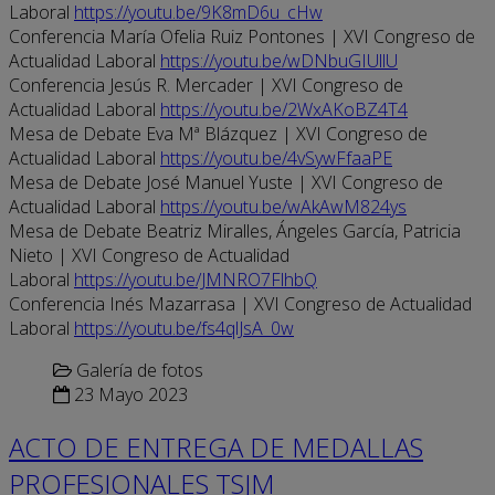
Laboral
https://youtu.be/9K8mD6u_cHw
Conferencia María Ofelia Ruiz Pontones | XVI Congreso de
Actualidad Laboral
https://youtu.be/wDNbuGIUllU
Conferencia Jesús R. Mercader | XVI Congreso de
Actualidad Laboral
https://youtu.be/2WxAKoBZ4T4
Mesa de Debate Eva Mª Blázquez | XVI Congreso de
Actualidad Laboral
https://youtu.be/4vSywFfaaPE
Mesa de Debate José Manuel Yuste | XVI Congreso de
Actualidad Laboral
https://youtu.be/wAkAwM824ys
Mesa de Debate Beatriz Miralles, Ángeles García, Patricia
Nieto | XVI Congreso de Actualidad
Laboral
https://youtu.be/JMNRO7FlhbQ
Conferencia Inés Mazarrasa | XVI Congreso de Actualidad
Laboral
https://youtu.be/fs4qlJsA_0w
Galería de fotos
23 Mayo 2023
ACTO DE ENTREGA DE MEDALLAS
PROFESIONALES TSJM