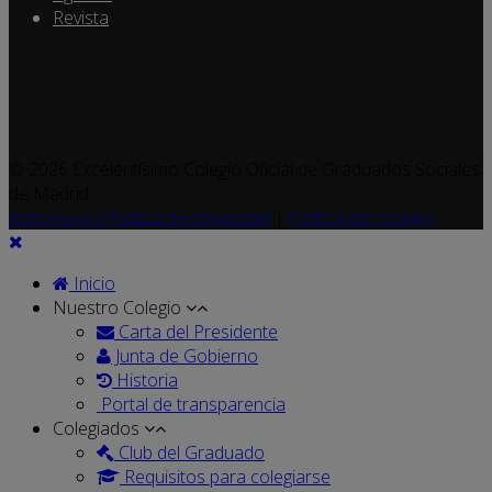
Revista
© 2026 Excelentísimo Colegio Oficial de Graduados Sociales
de Madrid
Aviso legal y Política de privacidad
|
Política de cookies
Inicio
Nuestro Colegio
Carta del Presidente
Junta de Gobierno
Historia
Portal de transparencia
Colegiados
Club del Graduado
Requisitos para colegiarse