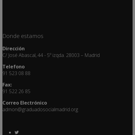
Donde estamos
Dirección
C/ José Abascal, 44 - 5º izqda. 28003 – Madrid
Telefono
91 523 08 88
Fax:
91 522 26 85
Correo Electrónico
admon@graduadosocialmadrid.org