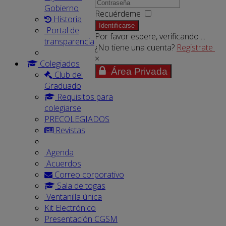
Gobierno
Recuérdeme
Historia
Identificarse
Portal de
Por favor espere, verificando ...
transparencia
¿No tiene una cuenta?
Registrate
×
Colegiados
Área Privada
Club del
Graduado
Requisitos para
colegiarse
PRECOLEGIADOS
Revistas
Agenda
Acuerdos
Correo corporativo
Sala de togas
Ventanilla única
Kit Electrónico
Presentación CGSM