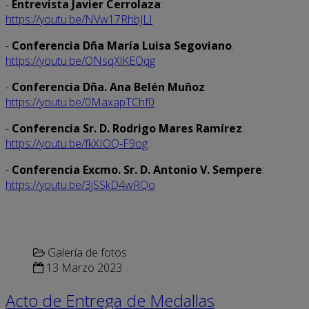
-
Entrevista Javier Cerrolaza
:
https://youtu.be/NVw17RhbJLI
-
Conferencia Dña María Luisa Segoviano
:
https://youtu.be/ONsqXlKEOqg
-
Conferencia Dña. Ana Belén Muñoz
:
https://youtu.be/0MaxapTChf0
-
Conferencia Sr. D. Rodrigo Mares Ramírez
:
https://youtu.be/fkXIOQ-F9og
-
Conferencia Excmo. Sr. D. Antonio V. Sempere
:
https://youtu.be/3jSSkD4wRQo
Galería de fotos
13 Marzo 2023
Acto de Entrega de Medallas