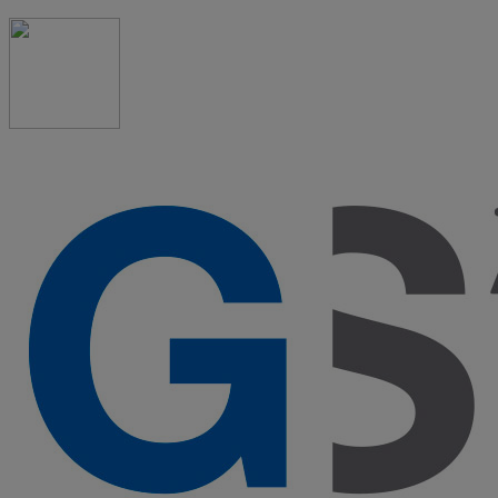
91 523 08 88
admon@graduadosocialmadrid.org
Horario de verano: 15 jun. al 15 de sept. (L-J 08:00 a
15:00 h) – (V 08:00 a 14:00 h.)