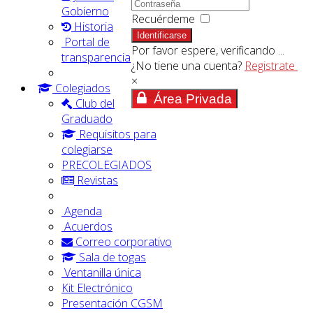
Gobierno
Recuérdeme
Historia
Identificarse
Portal de
Por favor espere, verificando ...
transparencia
¿No tiene una cuenta?
Registrate
×
Colegiados
Área Privada
Club del
Graduado
Requisitos para
colegiarse
PRECOLEGIADOS
Revistas
Agenda
Acuerdos
Correo corporativo
Sala de togas
Ventanilla única
Kit Electrónico
Presentación CGSM