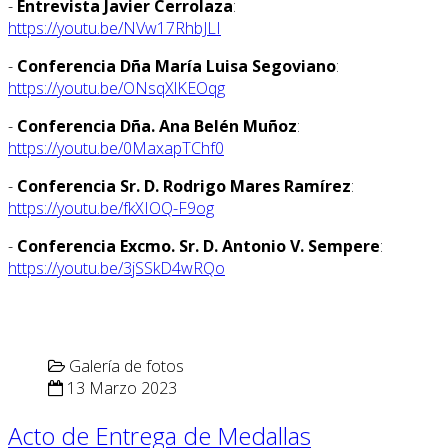
-
Entrevista Javier Cerrolaza
:
https://youtu.be/NVw17RhbJLI
-
Conferencia Dña María Luisa Segoviano
:
https://youtu.be/ONsqXlKEOqg
-
Conferencia Dña. Ana Belén Muñoz
:
https://youtu.be/0MaxapTChf0
-
Conferencia Sr. D. Rodrigo Mares Ramírez
:
https://youtu.be/fkXIOQ-F9og
-
Conferencia Excmo. Sr. D. Antonio V. Sempere
:
https://youtu.be/3jSSkD4wRQo
Galería de fotos
13 Marzo 2023
Acto de Entrega de Medallas