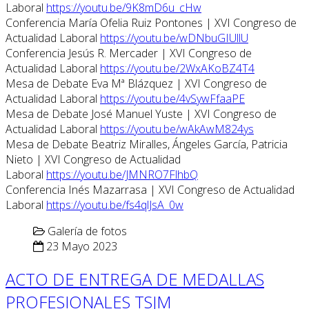
Laboral
https://youtu.be/9K8mD6u_cHw
Conferencia María Ofelia Ruiz Pontones | XVI Congreso de
Actualidad Laboral
https://youtu.be/wDNbuGIUllU
Conferencia Jesús R. Mercader | XVI Congreso de
Actualidad Laboral
https://youtu.be/2WxAKoBZ4T4
Mesa de Debate Eva Mª Blázquez | XVI Congreso de
Actualidad Laboral
https://youtu.be/4vSywFfaaPE
Mesa de Debate José Manuel Yuste | XVI Congreso de
Actualidad Laboral
https://youtu.be/wAkAwM824ys
Mesa de Debate Beatriz Miralles, Ángeles García, Patricia
Nieto | XVI Congreso de Actualidad
Laboral
https://youtu.be/JMNRO7FlhbQ
Conferencia Inés Mazarrasa | XVI Congreso de Actualidad
Laboral
https://youtu.be/fs4qlJsA_0w
Galería de fotos
23 Mayo 2023
ACTO DE ENTREGA DE MEDALLAS
PROFESIONALES TSJM