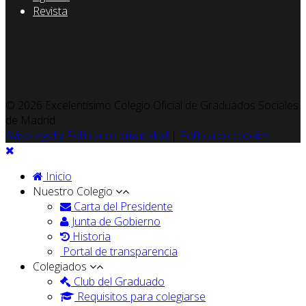
Revista
© 2026 Excelentísimo Colegio Oficial de Graduados Sociales
de Madrid
Aviso legal y Política de privacidad
|
Política de cookies
Inicio
Nuestro Colegio
Carta del Presidente
Junta de Gobierno
Historia
Portal de transparencia
Colegiados
Club del Graduado
Requisitos para colegiarse