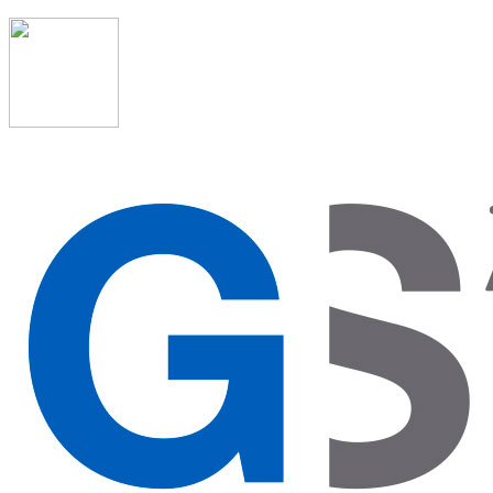
91 523 08 88
admon@graduadosocialmadrid.org
Horario de verano: 15 jun. al 15 de sept. (L-J 08:00 a
15:00 h) – (V 08:00 a 14:00 h.)