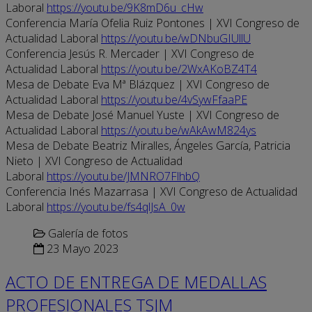
Laboral
https://youtu.be/9K8mD6u_cHw
Conferencia María Ofelia Ruiz Pontones | XVI Congreso de
Actualidad Laboral
https://youtu.be/wDNbuGIUllU
Conferencia Jesús R. Mercader | XVI Congreso de
Actualidad Laboral
https://youtu.be/2WxAKoBZ4T4
Mesa de Debate Eva Mª Blázquez | XVI Congreso de
Actualidad Laboral
https://youtu.be/4vSywFfaaPE
Mesa de Debate José Manuel Yuste | XVI Congreso de
Actualidad Laboral
https://youtu.be/wAkAwM824ys
Mesa de Debate Beatriz Miralles, Ángeles García, Patricia
Nieto | XVI Congreso de Actualidad
Laboral
https://youtu.be/JMNRO7FlhbQ
Conferencia Inés Mazarrasa | XVI Congreso de Actualidad
Laboral
https://youtu.be/fs4qlJsA_0w
Galería de fotos
23 Mayo 2023
ACTO DE ENTREGA DE MEDALLAS
PROFESIONALES TSJM