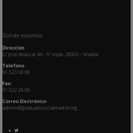
Donde estamos
Dirección
C/ José Abascal, 44 - 5º izqda. 28003 – Madrid
Telefono
91 523 08 88
Fax:
91 522 26 85
Correo Electrónico
admon@graduadosocialmadrid.org