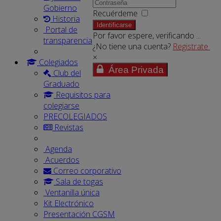
Gobierno
Recuérdeme
Historia
Identificarse
Portal de
Por favor espere, verificando ...
transparencia
¿No tiene una cuenta?
Registrate
×
Colegiados
Área Privada
Club del
Graduado
Requisitos para
colegiarse
PRECOLEGIADOS
Revistas
Agenda
Acuerdos
Correo corporativo
Sala de togas
Ventanilla única
Kit Electrónico
Presentación CGSM