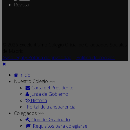
Revista
© 2026 Excelentísimo Colegio Oficial de Graduados Sociales
de Madrid
Aviso legal y Política de privacidad
|
Política de cookies
Inicio
Nuestro Colegio
Carta del Presidente
Junta de Gobierno
Historia
Portal de transparencia
Colegiados
Club del Graduado
Requisitos para colegiarse