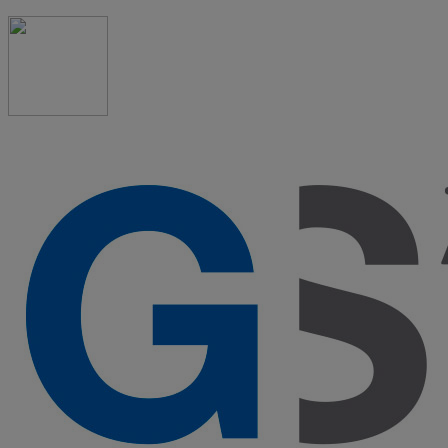
91 523 08 88
admon@graduadosocialmadrid.org
Horario de verano: 15 jun. al 15 de sept. (L-J 08:00 a
15:00 h) – (V 08:00 a 14:00 h.)