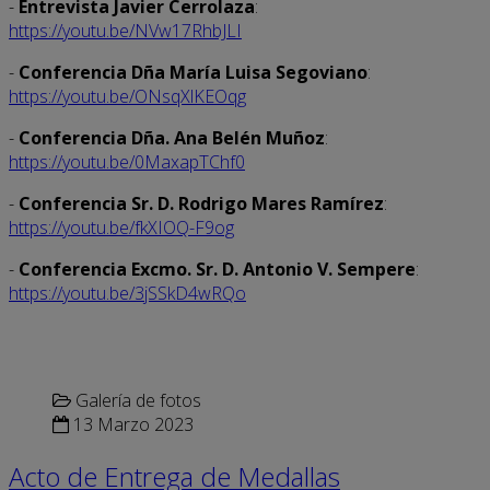
-
Entrevista Javier Cerrolaza
:
https://youtu.be/NVw17RhbJLI
-
Conferencia Dña María Luisa Segoviano
:
https://youtu.be/ONsqXlKEOqg
-
Conferencia Dña. Ana Belén Muñoz
:
https://youtu.be/0MaxapTChf0
-
Conferencia Sr. D. Rodrigo Mares Ramírez
:
https://youtu.be/fkXIOQ-F9og
-
Conferencia Excmo. Sr. D. Antonio V. Sempere
:
https://youtu.be/3jSSkD4wRQo
Galería de fotos
13 Marzo 2023
Acto de Entrega de Medallas