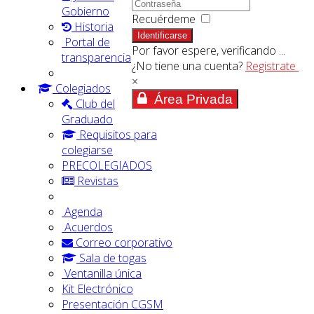
Gobierno
Recuérdeme
Historia
Identificarse
Portal de
Por favor espere, verificando ...
transparencia
¿No tiene una cuenta?
Registrate
×
Colegiados
Área Privada
Club del
Graduado
Requisitos para
colegiarse
PRECOLEGIADOS
Revistas
Agenda
Acuerdos
Correo corporativo
Sala de togas
Ventanilla única
Kit Electrónico
Presentación CGSM