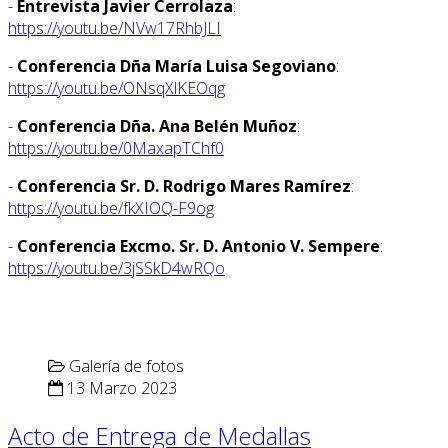
-
Entrevista Javier Cerrolaza
:
https://youtu.be/NVw17RhbJLI
-
Conferencia Dña María Luisa Segoviano
:
https://youtu.be/ONsqXlKEOqg
-
Conferencia Dña. Ana Belén Muñoz
:
https://youtu.be/0MaxapTChf0
-
Conferencia Sr. D. Rodrigo Mares Ramírez
:
https://youtu.be/fkXIOQ-F9og
-
Conferencia Excmo. Sr. D. Antonio V. Sempere
:
https://youtu.be/3jSSkD4wRQo
Galería de fotos
13 Marzo 2023
Acto de Entrega de Medallas