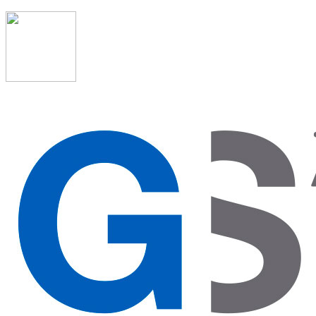
91 523 08 88
admon@graduadosocialmadrid.org
Horario de verano: 15 jun. al 15 de sept. (L-J 08:00 a
15:00 h) – (V 08:00 a 14:00 h.)