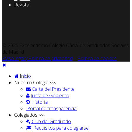
Revista
© 2026 Excelentísimo Colegio Oficial de Graduados Sociales
de Madrid
Aviso legal y Política de privacidad
|
Política de cookies
Inicio
Nuestro Colegio
Carta del Presidente
Junta de Gobierno
Historia
Portal de transparencia
Colegiados
Club del Graduado
Requisitos para colegiarse