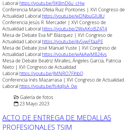
Laboral
https://youtu.be/9K8mD6u_cHw
Conferencia María Ofelia Ruiz Pontones | XVI Congreso de
Actualidad Laboral
https://youtu.be/wDNbuGIUllU
Conferencia Jesús R. Mercader | XVI Congreso de
Actualidad Laboral
https://youtu.be/2WxAKoBZ4T4
Mesa de Debate Eva Mª Blázquez | XVI Congreso de
Actualidad Laboral
https://youtu.be/4vSywFfaaPE
Mesa de Debate José Manuel Yuste | XVI Congreso de
Actualidad Laboral
https://youtu.be/wAkAwM824ys
Mesa de Debate Beatriz Miralles, Ángeles García, Patricia
Nieto | XVI Congreso de Actualidad
Laboral
https://youtu.be/JMNRO7FlhbQ
Conferencia Inés Mazarrasa | XVI Congreso de Actualidad
Laboral
https://youtu.be/fs4qlJsA_0w
Galería de fotos
23 Mayo 2023
ACTO DE ENTREGA DE MEDALLAS
PROFESIONALES TSJM