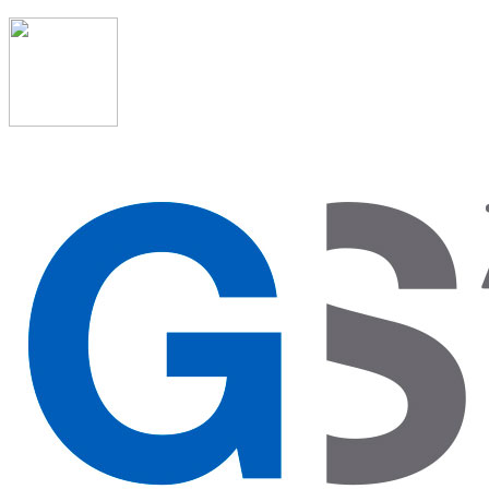
91 523 08 88
admon@graduadosocialmadrid.org
Horario de verano: 15 jun. al 15 de sept. (L-J 08:00 a
15:00 h) – (V 08:00 a 14:00 h.)