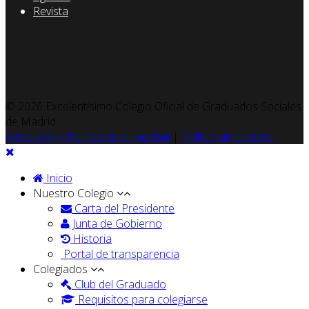
Revista
© 2026 Excelentísimo Colegio Oficial de Graduados Sociales
de Madrid
Aviso legal y Política de privacidad
|
Política de cookies
Inicio
Nuestro Colegio
Carta del Presidente
Junta de Gobierno
Historia
Portal de transparencia
Colegiados
Club del Graduado
Requisitos para colegiarse