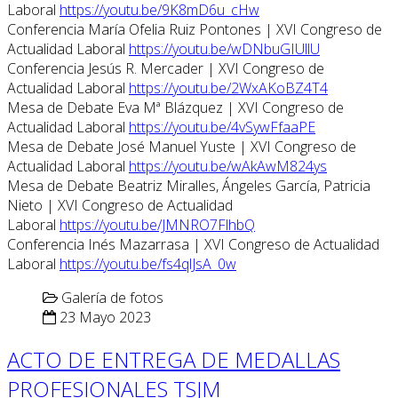
Laboral
https://youtu.be/9K8mD6u_cHw
Conferencia María Ofelia Ruiz Pontones | XVI Congreso de
Actualidad Laboral
https://youtu.be/wDNbuGIUllU
Conferencia Jesús R. Mercader | XVI Congreso de
Actualidad Laboral
https://youtu.be/2WxAKoBZ4T4
Mesa de Debate Eva Mª Blázquez | XVI Congreso de
Actualidad Laboral
https://youtu.be/4vSywFfaaPE
Mesa de Debate José Manuel Yuste | XVI Congreso de
Actualidad Laboral
https://youtu.be/wAkAwM824ys
Mesa de Debate Beatriz Miralles, Ángeles García, Patricia
Nieto | XVI Congreso de Actualidad
Laboral
https://youtu.be/JMNRO7FlhbQ
Conferencia Inés Mazarrasa | XVI Congreso de Actualidad
Laboral
https://youtu.be/fs4qlJsA_0w
Galería de fotos
23 Mayo 2023
ACTO DE ENTREGA DE MEDALLAS
PROFESIONALES TSJM