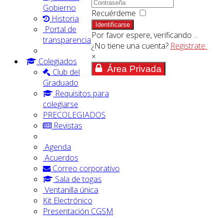
Gobierno
Recuérdeme
Historia
Identificarse
Portal de
Por favor espere, verificando ...
transparencia
¿No tiene una cuenta?
Registrate
×
Colegiados
Área Privada
Club del
Graduado
Requisitos para
colegiarse
PRECOLEGIADOS
Revistas
Agenda
Acuerdos
Correo corporativo
Sala de togas
Ventanilla única
Kit Electrónico
Presentación CGSM