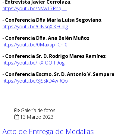
-
Entrevista Javier Cerrolaza
:
https://youtu.be/NVw17RhbJLI
-
Conferencia Dña María Luisa Segoviano
:
https://youtu.be/ONsqXlKEOqg
-
Conferencia Dña. Ana Belén Muñoz
:
https://youtu.be/0MaxapTChf0
-
Conferencia Sr. D. Rodrigo Mares Ramírez
:
https://youtu.be/fkXIOQ-F9og
-
Conferencia Excmo. Sr. D. Antonio V. Sempere
:
https://youtu.be/3jSSkD4wRQo
Galería de fotos
13 Marzo 2023
Acto de Entrega de Medallas